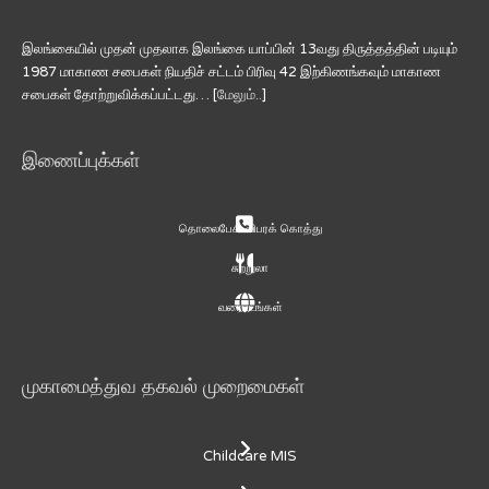
இலங்கையில் முதன் முதலாக இலங்கை யாப்பின் 13வது திருத்தத்தின் படியும்
1987 மாகாண சபைகள் நியதிச் சட்டம் பிரிவு 42 இற்கிணங்கவும் மாகாண
சபைகள் தோற்றுவிக்கப்பட்டது… [
மேலும்..
]
இணைப்புக்கள்
தொலைபேசி விபரக் கொத்து
சுற்றுலா
வரைபடங்கள்
முகாமைத்துவ தகவல் முறைமைகள்
Childcare MIS