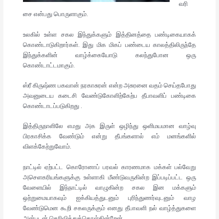
வரி
சை என்பது பொருளாகும்.
உலகில் உள்ள சகல இந்துக்களும் இத்தினத்தை பண்டிகையாகக்
கொண்டாடுகிறார்கள். இது மிக மிகப் பண்டைய காலத்திலிருந்தே
இந்துக்களின் வாழ்க்கையோடு கலந்துபோன ஒரு
கொண்டாட்டமாகும்.
ஸ்ரீ கிருஷ்ண பகவான் நரகாசுரன் என்ற அசுரனை வதம் செய்தபோது
அவனுடைய கடைசி வேண்டுகோளிற்கேற்ப தீபாவளிப் பண்டிகை
கொண்டாடப்படுகிறது .
இத்திருநாளிலே எமது அக இருள் ஒழிந்து ஒளிமயமான வாழ்வு
பிரகாசிக்க வேண்டும் என்று தீபங்களால் எம் மனங்களில்
விளக்கேற்றுவோம்.
நாட்டில் ஏற்பட்ட கொரோனாப் பரவல் காரணமாக மக்கள் பல்வேறு
அசெளகரியங்களுக்கு உள்ளாகி மீண்டுவருகின்ற இப்படிப்பட்ட ஒரு
வேளையில் இந்நாட்டில் வாழுகின்ற சகல இன மக்களும்
ஒற்றுமையாகவும் ஐக்கியத்துடனும் புரிந்துணர்வுடனும் வாழ
வேண்டுமென கூறி சகலருக்கும் எனது தீபாவளி நல் வாழ்த்துகளை
அன்புடன் தெரிவித்துக்கொள்கின்றேன்.