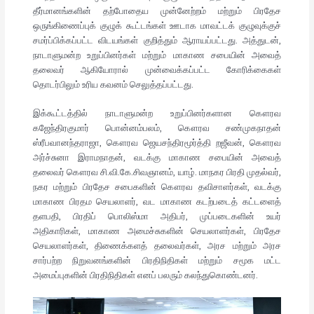
தீர்மானங்களின் தற்போதைய முன்னேற்றம் மற்றும் பிரதேச
ஒருங்கிணைப்புக் குழுக் கூட்டங்கள் ஊடாக மாவட்டக் குழுவுக்குச்
சமர்ப்பிக்கப்பட்ட விடயங்கள் குறித்தும் ஆராயப்பட்டது. அத்துடன்,
நாடாளுமன்ற உறுப்பினர்கள் மற்றும் மாகாண சபையின் அவைத்
தலைவர் ஆகியோரால் முன்வைக்கப்பட்ட கோரிக்கைகள்
தொடர்பிலும் உரிய கவனம் செலுத்தப்பட்டது.
இக்கூட்டத்தில் நாடாளுமன்ற உறுப்பினர்களான கௌரவ
கஜேந்திரகுமார் பொன்னம்பலம், கௌரவ சண்முகநாதன்
ஸ்ரீபவானந்தராஜா, கௌரவ ஜெயசந்திரமூர்த்தி றஜீவன், கௌரவ
அர்ச்சுனா இராமநாதன், வடக்கு மாகாண சபையின் அவைத்
தலைவர் கௌரவ சி.வி.கே.சிவஞானம், யாழ். மாநகர பிரதி முதல்வர்,
நகர மற்றும் பிரதேச சபைகளின் கௌரவ தவிசாளர்கள், வடக்கு
மாகாண பிரதம செயலாளர், வட மாகாண கடற்படைத் கட்டளைத்
தளபதி, பிரதிப் பொலிஸ்மா அதிபர், முப்படைகளின் உயர்
அதிகாரிகள், மாகாண அமைச்சுகளின் செயலாளர்கள், பிரதேச
செயலாளர்கள், திணைக்களத் தலைவர்கள், அரச மற்றும் அரச
சார்பற்ற நிறுவனங்களின் பிரதிநிதிகள் மற்றும் சமூக மட்ட
அமைப்புகளின் பிரதிநிதிகள் எனப் பலரும் கலந்துகொண்டனர்.