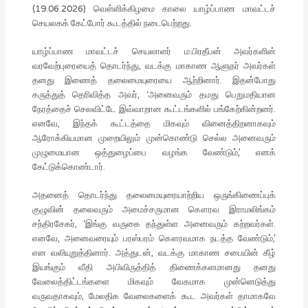
(19.06.2026) வெள்ளிக்கிழமை காலை யாழ்ப்பாண மாவட்டச்
செயலகக் கேட்போர் கூடத்தில் நடைபெற்றது.
யாழ்ப்பாண மாவட்டச் செயலாளர் ம.பிரதீபன் அவர்களின்
வரவேற்புரையைத் தொடர்ந்து, வடக்கு மாகாண ஆளுநர் அவர்கள்
தனது இணைத் தலைமையுரையை ஆற்றினார். இதன்போது
கருத்துத் தெரிவித்த அவர், ‘அனைவரும் தமது பெறுமதியான
நேரத்தைச் செலவிட்டே இவ்வாறான கூட்டங்களில் பங்கேற்கின்றனர்.
எனவே, இந்தக் கூட்டத்தை மிகவும் வினைத்திறனாகவும்
ஆரோக்கியமான முறையிலும் முன்கொண்டு செல்ல அனைவரும்
முழுமையான ஒத்துழைப்பை வழங்க வேண்டும்,’ எனக்
கேட்டுக்கொண்டார்.
அதனைத் தொடர்ந்து தலைமையுரையாற்றிய ஒருங்கிணைப்புக்
குழுவின் தலைவரும் அமைச்சருமான கௌரவ இராமலிங்கம்
சந்திரசேகர், ‘இங்கு வருகை தந்துள்ள அனைவரும் கற்றவர்கள்.
எனவே, அனைவரையும் பரஸ்பரம் கௌரவமாக நடத்த வேண்டும்,’
என வலியுறுத்தினார். அத்துடன், வடக்கு மாகாண சபையின் கீழ்
இயங்கும் வீதி அபிவிருத்தித் திணைக்களமானது தனது
வேலைத்திட்டங்களை மிகவும் வேகமாக முன்னெடுத்து
வருவதாகவும், மேலதிக வேலைகளைக் கூட அவர்கள் தாமாகவே