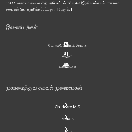
1987 மாகாண சபைகள் நியதிச் சட்டம் பிரிவு 42 இற்கிணங்கவும் மாகாண
சபைகள் தோற்றுவிக்கப்பட்டது… [
மேலும்..
]
இணைப்புக்கள்
தொலைபேசி விபரக் கொத்து
சுற்றுலா
வரைபடங்கள்
முகாமைத்துவ தகவல் முறைமைகள்
Childcare MIS
ProMIS
EMIS