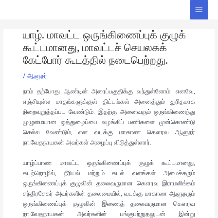
Skip
Main
to
Men
Post
content
யாழ். மாவட்ட ஒருங்கிணைப்புக் குழுக்
navigation
கூட்டமானது, மாவட்டச் செயலகக்
கேட்போர் கூடத்தில் நடைபெற்றது.
/
ஆளுநர்
நாம் தற்போது ஆண்டின் அரைப்பகுதிக்கு வந்துள்ளோம். எனவே,
எஞ்சியுள்ள மாதங்களுக்குள் திட்டங்கள் அனைத்தும் துரிதமாக
நிறைவுறுத்தப்பட வேண்டும். இதற்கு அனைவரும் ஒருங்கிணைந்து
முழுமையான ஒத்துழைப்பை வழங்கிப் பணிகளை முன்கொண்டு
செல்ல வேண்டும், என வடக்கு மாகாண கௌரவ ஆளுநர்
நா.வேதநாயகன் அவர்கள் அழைப்பு விடுத்துள்ளார்.
யாழ்ப்பாண மாவட்ட ஒருங்கிணைப்புக் குழுக் கூட்டமானது,
கடற்றொழில், நீரியல் மற்றும் கடல் வளங்கள் அமைச்சரும்
ஒருங்கிணைப்புக் குழுவின் தலைவருமான கௌரவ இராமலிங்கம்
சந்திரசேகர் அவர்களின் தலைமையில், வடக்கு மாகாண ஆளுநரும்
ஒருங்கிணைப்புக் குழுவின் இணைத் தலைவருமான கௌரவ
நா.வேதநாயகன் அவர்களின் பங்குபற்றுதலுடன் இன்று