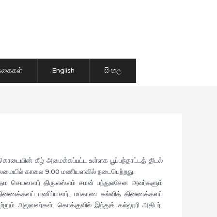
ிக்கைகள்
English
සිංහල
டையின் கீழ் அமைக்கப்பட்ட உள்ளக பூப்பந்தாட்டத் திடல்
தலைமையில் காலை 9.00 மணியளவில் நடைபெற்றது.
தம செயலாளர் திரு.எஸ்.எம் சமன் பந்துலசேன அவர்களும்
 திணைக்களப் பணிப்பாளர், மாகாண கல்வித் திணைக்களப்
ும் அலுவலர்கள், கொக்குவில் இந்துக் கல்லூரி அதிபர்,