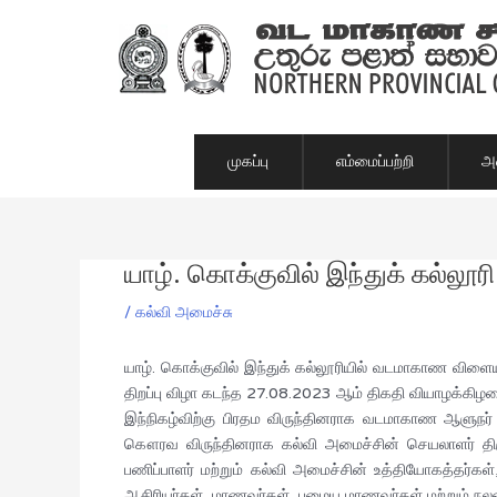
Skip
to
content
முகப்பு
எம்மைப்பற்றி
அம
யாழ். கொக்குவில் இந்துக் கல்லூரி 
Post
navigation
/
கல்வி அமைச்சு
யாழ். கொக்குவில் இந்துக் கல்லூரியில் வடமாகாண விளைய
திறப்பு விழா கடந்த 27.08.2023 ஆம் திகதி வியாழக்கி
இந்நிகழ்விற்கு பிரதம விருந்தினராக வடமாகாண ஆளுநர்
கௌரவ விருந்தினராக கல்வி அமைச்சின் செயலாளர் திரு 
பணிப்பாளர் மற்றும் கல்வி அமைச்சின் உத்தியோகத்தர்க
ஆசிரியர்கள், மாணவர்கள், பழைய மாணவர்கள் மற்றும் நலன்வி