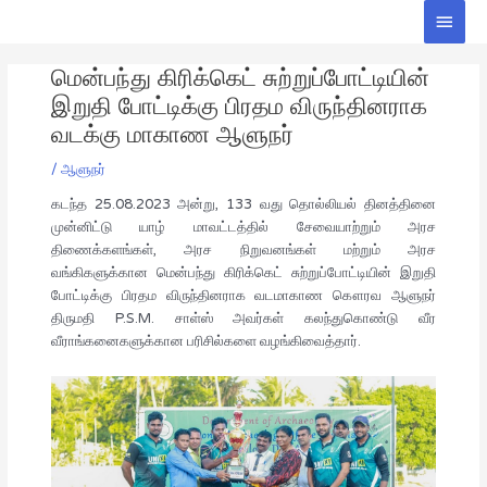
Skip
Main
to
Men
Post
content
மென்பந்து கிரிக்கெட் சுற்றுப்போட்டியின்
navigation
இறுதி போட்டிக்கு பிரதம விருந்தினராக
வடக்கு மாகாண ஆளுநர்
/
ஆளுநர்
கடந்த 25.08.2023 அன்று, 133 வது தொல்லியல் தினத்தினை
முன்னிட்டு யாழ் மாவட்டத்தில் சேவையாற்றும் அரச
திணைக்களங்கள், அரச நிறுவனங்கள் மற்றும் அரச
வங்கிகளுக்கான மென்பந்து கிரிக்கெட் சுற்றுப்போட்டியின் இறுதி
போட்டிக்கு பிரதம விருந்தினராக வடமாகாண கௌரவ ஆளுநர்
திருமதி P.S.M. சாள்ஸ் அவர்கள் கலந்துகொண்டு வீர
வீராங்கனைகளுக்கான பரிசில்களை வழங்கிவைத்தார்.