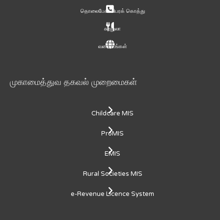
தொலைபேசி விபரக் கொத்து
சுற்றுலா
வரைபடங்கள்
முகாமைத்துவ தகவல் முறைமைகள்
Childcare MIS
ProMIS
EMIS
Rural Societies MIS
e-Revenue Licence System