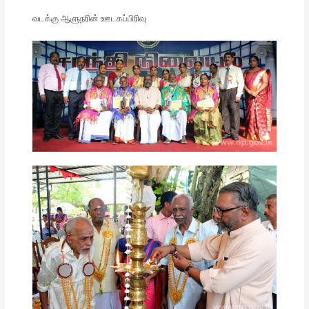
வடக்கு ஆளுநரின் ஊடகப்பிரிவு