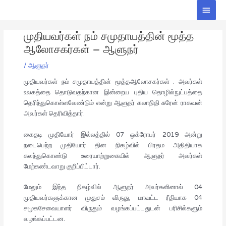
Skip
Main
to
Men
Post
content
முதியவர்கள் நம் சமுதாயத்தின் மூத்த
navigation
ஆலோசகர்கள் – ஆளுநர்
/
ஆளுநர்
முதியவர்கள் நம் சமுதாயத்தின் மூத்தஆலோசகர்கள் . அவர்கள்
உலகத்தை தொடுவதற்கான இன்றைய புதிய தொழில்நுட்பத்தை
தெரிந்துகொள்ளவேண்டும் என்று ஆளுநர் கலாநிதி சுரேன் ராகவன்
அவர்கள் தெரிவித்தார்.
கைதடி முதியோர் இல்லத்தில் 07 ஒக்ரோபர் 2019 அன்று
நடைபெற்ற முதியோர் தின நிகழ்வில் பிரதம அதிதியாக
கலந்துகொண்டு உரையாற்றுகையில் ஆளுநர் அவர்கள்
மேற்கண்டவாறு குறிப்பிட்டார்.
மேலும் இந்த நிகழ்வில் ஆளுநர் அவர்களினால் 04
முதியவர்களுக்கான முதுசம் விருது, மாவட்ட ரீதியாக 04
சமூகசேவையாளர் விருதும் வழங்கப்பட்டதுடன் பரிசில்களும்
வழங்கப்பட்டன.