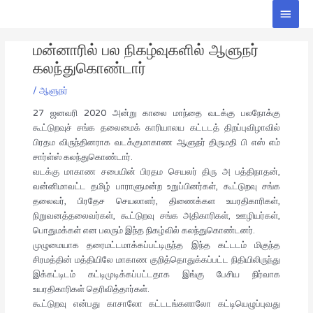
Skip
Main
to
Men
Post
content
மன்னாரில் பல நிகழ்வுகளில் ஆளுநர்
navigation
கலந்துகொண்டார்
/
ஆளுநர்
27 ஜனவரி 2020 அன்று காலை மாந்தை வடக்கு பலநோக்கு
கூட்டுறவுச் சங்க தலைமைக் காரியாலய கட்டடத் திறப்புவிழாவில்
பிரதம விருந்தினராக வடக்குமாகாண ஆளுநர் திருமதி பி எஸ் எம்
சார்ள்ஸ் கலந்துகொண்டார்.
வடக்கு மாகாண சபையின் பிரதம செயலர் திரு அ பத்திநாதன்,
வன்னிமாவட்ட தமிழ் பாராளுமன்ற உறுப்பினர்கள், கூட்டுறவு சங்க
தலைவர், பிரதேச செயலாளர், திணைக்கள உயரதிகாரிகள்,
நிறுவனத்தலைவர்கள், கூட்டுறவு சங்க அதிகாரிகள், ஊழியர்கள்,
பொதுமக்கள் என பலரும் இந்த நிகழ்வில் கலந்துகொண்டனர்.
முழுமையாக தரைமட்டமாக்கப்பட்டிருந்த இந்த கட்டடம் மிகுந்த
சிரமத்தின் மத்தியிலே மாகாண குறித்தொதுக்கப்பட்ட நிதியிலிருந்து
இக்கட்டிடம் கட்டிமுடிக்கப்பட்டதாக இங்கு பேசிய நிர்வாக
உயரதிகாரிகள் தெரிவித்தார்கள்.
கூட்டுறவு என்பது காசாலோ கட்டடங்களாலோ கட்டியெழுப்புவது