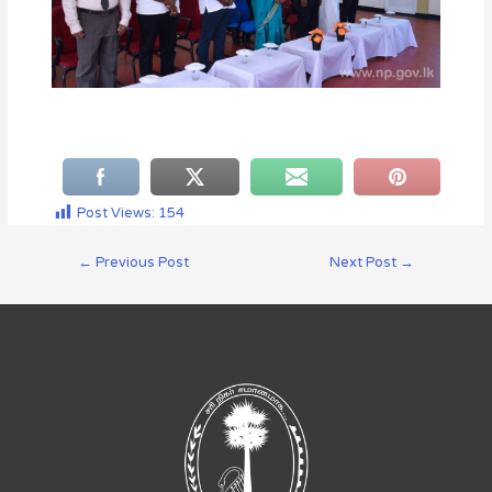
Post Views:
154
←
Previous Post
Next Post
→