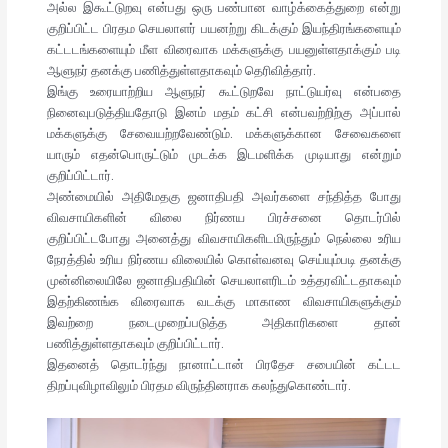
அல்ல இகூட்டுறவு என்பது ஒரு பண்பான வாழ்க்கைத்துறை என்று
குறிப்பிட்ட பிரதம செயலாளர் பயனற்று கிடக்கும் இயந்திரங்களையும்
கட்டடங்களையும் மீள விரைவாக மக்களுக்கு பயனுள்ளதாக்கும் படி
ஆளுநர் தனக்கு பணித்துள்ளதாகவும் தெரிவித்தார்.
இங்கு உரையாற்றிய ஆளுநர் கூட்டுறவே நாட்டுயர்வு என்பதை
நினைவுபடுத்தியதோடு இனம் மதம் கட்சி என்பவற்றிற்கு அப்பால்
மக்களுக்கு சேவையற்றவேண்டும். மக்களுக்கான சேவைகளை
யாரும் எதன்பொருட்டும் முடக்க இடமளிக்க முடியாது என்றும்
குறிப்பிட்டார்.
அண்மையில் அதிமேதகு ஜனாதிபதி அவர்களை சந்தித்த போது
விவசாயிகளின் விலை நிர்ணய பிரச்சனை தொடர்பில்
குறிப்பிட்டபோது அனைத்து விவசாயிகளிடமிருந்தும் நெல்லை உரிய
நேரத்தில் உரிய நிர்ணய விலையில் கொள்வனவு செய்யும்படி தனக்கு
முன்னிலையிலே ஜனாதிபதியின் செயலாளரிடம் உத்தரவிட்டதாகவும்
இதற்கிணங்க விரைவாக வடக்கு மாகாண விவசாயிகளுக்கும்
இவற்றை நடைமுறைப்படுத்த அதிகாரிகளை தான்
பணித்துள்ளதாகவும் குறிப்பிட்டார்.
இதனைத் தொடர்ந்து நானாட்டான் பிரதேச சபையின் கட்டட
திறப்புவிழாவிலும் பிரதம விருந்தினராக கலந்துகொண்டார்.