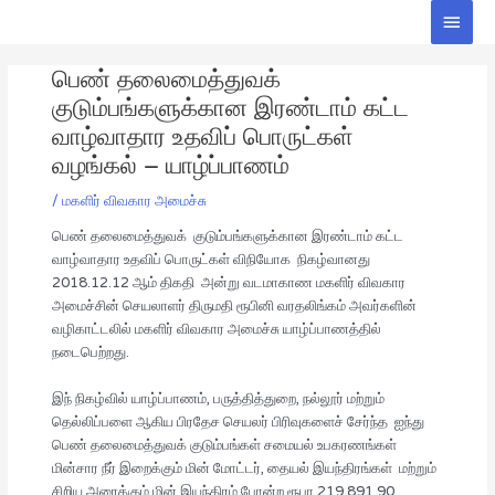
Skip
Main
to
Men
Post
content
பெண் தலைமைத்துவக்
navigation
குடும்பங்களுக்கான இரண்டாம் கட்ட
வாழ்வாதார உதவிப் பொருட்கள்
வழங்கல் – யாழ்ப்பாணம்
/
மகளிர் விவகார அமைச்சு
பெண் தலைமைத்துவக் குடும்பங்களுக்கான இரண்டாம் கட்ட
வாழ்வாதார உதவிப் பொருட்கள் விநியோக நிகழ்வானது
2018.12.12 ஆம் திகதி அன்று வடமாகாண மகளிர் விவகார
அமைச்சின் செயலாளர் திருமதி ரூபினி வரதலிங்கம் அவர்களின்
வழிகாட்டலில் மகளிர் விவகார அமைச்சு யாழ்ப்பாணத்தில்
நடைபெற்றது.
இந் நிகழ்வில் யாழ்ப்பாணம், பருத்தித்துறை, நல்லூர் மற்றும்
தெல்லிப்பளை ஆகிய பிரதேச செயலர் பிரிவுகளைச் சேர்ந்த ஐந்து
பெண் தலைமைத்துவக் குடும்பங்கள் சமையல் உபகரணங்கள்
மின்சார நீர் இறைக்கும் மின் மோட்டர், தையல் இயந்திரங்கள் மற்றும்
சிறிய அரைக்கும் மின் இயந்திரம் போன்ற ரூபா 219,891.90