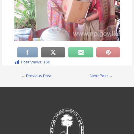
Post Views:
168
←
Previous Post
Next Post
→