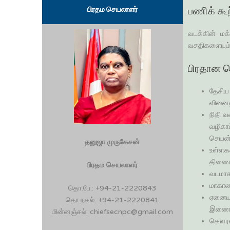
பிரதம செயலாளர்
பணிக் கூற
வடக்கின் மக
வசதிகளையும் 
பிரதான ச
தேசிய 
வினைத
நிதி வ
வழிகாட
செயன்ம
தனுஜா முருகேசன்
உள்ளகக
திணைக
பிரதம செயலாளர்
வடமாக
மாகாண
தொ.பே.: +94-21-2220843
ஏனைய 
தொ.நகல்: +94-21-2220841
இணைப்
மின்னஞ்சல்: chiefsecnpc@gmail.com
கௌரவ 