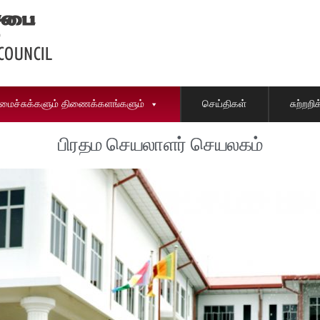
ைச்சுக்களும் திணைக்களங்களும்
செய்திகள்
சுற்றற
பிரதம செயலாளர் செயலகம்