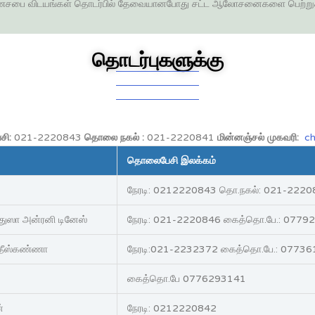
சபை விடயங்கள் தொடர்பில் தேவையானபோது சட்ட ஆலோசனைகளை பெற்றுக
தொடர்புகளுக்கு
ி:
021-2220843
தொலை நகல் :
021-2220841
மின்னஞ்சல் முகவரி
:
c
தொலைபேசி இலக்கம்
நேரடி: 0212220843 தொ.நகல்: 021-222
்துஸா அன்ரனி டினேஸ்
நேரடி: 021-2220846 கைத்தொ.பே.: 0779
 சதீஸ்கண்ணா
நேரடி:021-2232372 கைத்தொ.பே.: 0773
கைத்தொ.பே 0776293141
்
நேரடி: 0212220842