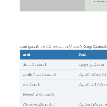
மாகாண
தபால் முகவரி:
ஏ9 வீதி, கைதடி, யாழ்ப்பாணம்.
பொது தொலைபேச
பதவி
பெயர்
பிரதம செயலாளர்
தனுஜா முருகேசன்
உதவிப் பிரதம செயலாளர்
திருமதி. அனெற் நிந
கணக்காளர்
திருமதி. சுதர்சினி
இணைப்புச் செயலாளர்
நிர்வாக உத்தியோகத்தர்
திரு.லோ.விஸ்வநாதன