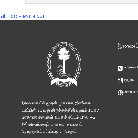
Post Views:
4,561
இணைப்ப
தொலைபே
சுற்றுலா
வரைபடங
இலங்கையில் முதன் முதலாக இலங்கை
யாப்பின் 13வது திருத்தத்தின் படியும் 1987
மாகாண சபைகள் நியதிச் சட்டம் பிரிவு 42
இற்கிணங்கவும் மாகாண சபைகள்
தோற்றுவிக்கப்பட்டது… [
மேலும்..
]