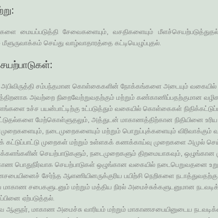
்று
:
்களை மையப்படுத்தி சேவைகளையும், வசதிகளையும் மீளச்செயற்படுத்துதல்
மீளுருவாக்கம் செய்து வாழ்வாதாரத்தை கட்டியெழுப்புதல்.
ெயற்பாடுகள்:
அபிவிருத்தி சம்பந்தமான கொள்கைகளின் நோக்கங்களை அடையும் வகையில் வருட
்திறனாக அவற்றை நிறைவேற்றுவதற்கும் மற்றும் கண்காணிப்பதற்குமான வழிக
ளங்களை உச்ச பயன்பாட்டிற்கு உட்படுத்தும் வகையில் கொள்கைகள் நிதிக்கட்டுப்ப
்டுதல்களை மேற்கொள்ளுதலும், அத்துடன் மாகாணத்திற்கான நிதியினை உரிய பயன
ுறைகளையும், நடைமுறைகளையும் மற்றும் பொறுப்புக்களையும் விரிவாக்கும் வ
் கட்டுப்பாட்டு முறைகள் மற்றும் உள்ளகக் கணக்காய்வு முறைகளை அமுல் ச
்களங்களின் செயற்பாடுகளும், நடைமுறைகளும் திறமையாகவும், ஒழுங்கான ம
ாண பொதுநிர்வாக செயற்பாடுகள் ஒழுங்கான வகையில் நடைபெறுவதனை உறுதிப
சபையினைச் சேர்ந்த ஆளணியினருக்குரிய பயிற்சி நெறிகளை நடாத்துவதற்கு 
மாகாண சபைகளுடனும் மற்றும் மத்திய நிரல் அமைச்சுக்களுடனுமான நடவடிக
பினை ஏற்படுத்தல்.
ஆளுநர், மாகாண அமைச்சு வாரியம் மற்றும் மாகாணசபையினுடைய நடவடிக்