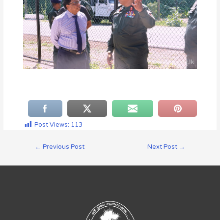
Post Views:
113
←
Previous Post
Next Post
→