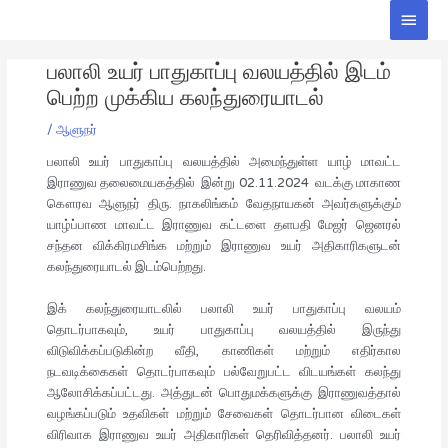
Skip
Main
to
Men
Post
content
பலாலி உயர் பாதுகாப்பு வலயத்தில் இடம்
navigation
பெற்ற முக்கிய கலந்துரையாடல்
/
ஆளுநர்
பலாலி உயர் பாதுகாப்பு வலயத்தில் அமைந்துள்ள யாழ் மாவட்ட
இராணுவ தலைமையகத்தில் இன்று 02.11.2024 வடக்கு மாகாண
கௌரவ ஆளுநர் திரு. நாகலிங்கம் வேதநாயகன் அவர்களுக்கும்
யாழ்ப்பாண மாவட்ட இராணுவ கட்டளை தளபதி மேஜர் ஜெனரல்
சந்தன விக்கிரமசிங்க மற்றும் இராணுவ உயர் அதிகாரிகளுடன்
கலந்துரையாடல் இடம்பெற்றது.
இக் கலந்துரையாடலில் பலாலி உயர் பாதுகாப்பு வலயம்
தொடர்பாகவும், உயர் பாதுகாப்பு வலயத்தில் இருந்து
விடுவிக்கப்படுகின்ற வீதி, காணிகள் மற்றும் எதிர்கால
நடவடிக்கைகள் தொடர்பாகவும் பல்வேறுபட்ட விடயங்கள் கலந்து
ஆலோசிக்கப்பட்டது. அத்துடன் பொதுமக்களுக்கு இராணுவத்தால்
வழங்கப்படும் உதவிகள் மற்றும் சேவைகள் தொடர்பான விடைகள்
விரிவாக இராணுவ உயர் அதிகாரிகள் தெரிவித்தனர். பலாலி உயர்