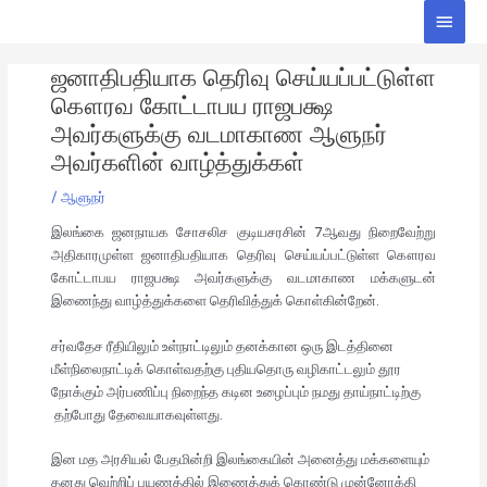
Skip
Main
to
Men
Post
content
ஜனாதிபதியாக தெரிவு செய்யப்பட்டுள்ள
navigation
கௌரவ கோட்டாபய ராஜபக்ஷ
அவர்களுக்கு வடமாகாண ஆளுநர்
அவர்களின் வாழ்த்துக்கள்
/
ஆளுநர்
இலங்கை ஜனநாயக சோசலிச குடியசரசின் 7ஆவது நிறைவேற்று
அதிகாரமுள்ள ஜனாதிபதியாக தெரிவு செய்யப்பட்டுள்ள கௌரவ
கோட்டாபய ராஜபக்ஷ அவர்களுக்கு வடமாகாண மக்களுடன்
இணைந்து வாழ்த்துக்களை தெரிவித்துக் கொள்கின்றேன்.
சர்வதேச ரீதியிலும் உள்நாட்டிலும் தனக்கான ஒரு இடத்தினை
மீள்நிலைநாட்டிக் கொள்வதற்கு புதியதொரு வழிகாட்டலும் தூர
நோக்கும் அர்பணிப்பு நிறைந்த கடின உழைப்பும் நமது தாய்நாட்டிற்கு
தற்போது தேவையாகவுள்ளது.
இன மத அரசியல் பேதமின்றி இலங்கையின் அனைத்து மக்களையும்
தனது வெற்றிப் பயணத்தில் இணைத்துக் கொண்டு முன்னோக்கி