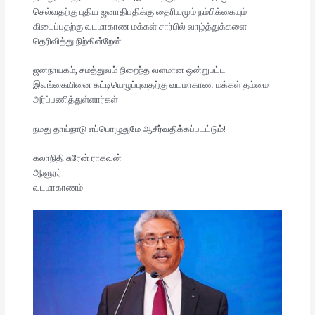
செல்வதற்கு புதிய ஜனாதிபதிக்கு தைரியமும் நம்பிக்கையும்
கிடைப்பதற்கு வடமாகாண மக்கள் சார்பில் வாழ்த்துக்களை
தெரிவித்து நிற்கின்றேன்
ஜனநாயகம், சமத்துவம் நிறைந்த வளமான ஒன்றுபட்ட
இலங்கையினை கட்டியெழுப்புவதற்கு வடமாகாண மக்கள் தம்மை
அர்ப்பணித்துள்ளார்கள்
நமது தாய்நாடு எப்பொழுதுமே ஆசீர்வதிக்கப்படட்டும்!
கலாநிதி சுரேன் ராகவன்
ஆளுநர்
வடமாகாணம்