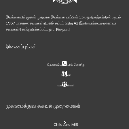
இலங்கையில் முதன் முதலாக இலங்கை யாப்பின் 13வது திருத்தத்தின் படியும்
1987 மாகாண சபைகள் நியதிச் சட்டம் பிரிவு 42 இற்கிணங்கவும் மாகாண
சபைகள் தோற்றுவிக்கப்பட்டது… [
மேலும்..
]
இணைப்புக்கள்
தொலைபேசி விபரக் கொத்து
சுற்றுலா
வரைபடங்கள்
முகாமைத்துவ தகவல் முறைமைகள்
Childcare MIS