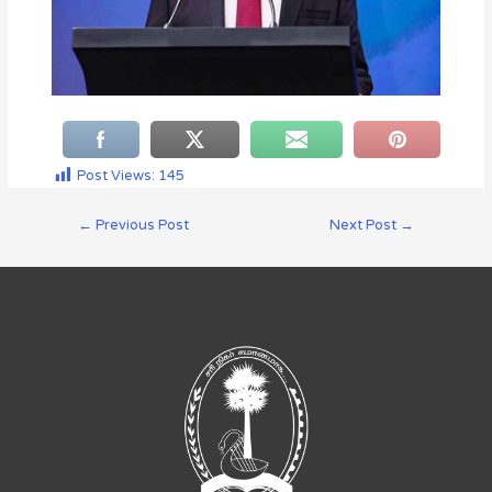
Post Views:
145
←
Previous Post
Next Post
→