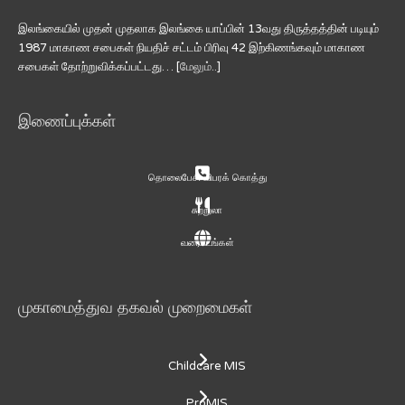
இலங்கையில் முதன் முதலாக இலங்கை யாப்பின் 13வது திருத்தத்தின் படியும்
1987 மாகாண சபைகள் நியதிச் சட்டம் பிரிவு 42 இற்கிணங்கவும் மாகாண
சபைகள் தோற்றுவிக்கப்பட்டது… [
மேலும்..
]
இணைப்புக்கள்
தொலைபேசி விபரக் கொத்து
சுற்றுலா
வரைபடங்கள்
முகாமைத்துவ தகவல் முறைமைகள்
Childcare MIS
ProMIS