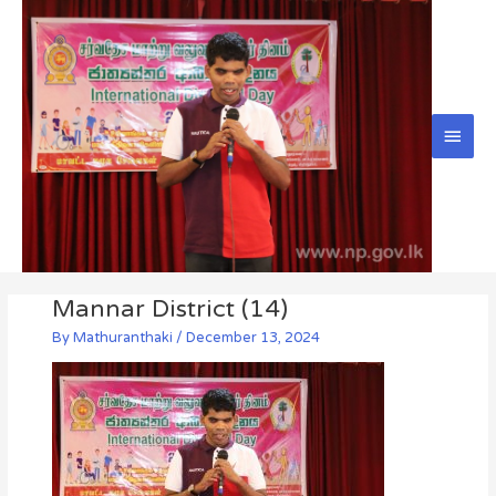
Skip
Main
to
Men
content
Post
Mannar District (14)
navigation
By
Mathuranthaki
/
December 13, 2024