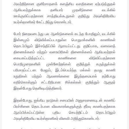
அவற்றிற்கான குளிர்சாதனக் களஞ்சிய வசதிகளை ஏற்படுத்துதல்
ஆகியவற்றுக்காக தனியார் முதலீடுகளை வடக்கில்
ஊக்குவிப்பதற்கான சாத்தியக்கூறுகள் குறித்து அவுஸ்திரேலிய
உயர்ஸ்தானிகர் கேட்டறிந்து கொண்டார்.
போர் நிறைவடைந்து பல ஆண்டுகளைக் கடந்த போதிலும், வடக்கில்
இன்னமும் விடுவிக்கப்படாதுள்ள பொதுமக்களின் காணிகள்
தொடர்பிலும் இச்சந்திப்பில் ஆராயப்பட்டது. குறிப்பாக, வனவளத்
திணைக்களம் மற்றும் வனஉயிரிகள் திணைக்களம் ஆகியவற்றால்
கையகப்படுத்தப்பட்ட காணிகளை விடுவிப்பதற்கான
பொறிமுறைகளின் முன்னேற்றங்கள் குறித்துக் கருத்துக்கள்
பரிமாறப்பட்டன. மேலும், இடம்பெயர்ந்த மக்கள் தமது காணி
உறுதிகள் மற்றும் ஆவணங்களை இழந்தமையால் தற்போது
எதிர்கொள்ளும் சட்டரீதியான சிக்கல்கள் குறித்தும் ஆளுநர்
இதன்போது தெளிவுபடுத்தினார்.
இதன்போது, ஐக்கிய நாடுகள் சபையின் அனுசரணையுடன் காணிப்
பிரச்சினை தொடர்பான விவகாரங்களுக்குத் தீர்வு காண்பதற்காக
ஆரம்பிக்கப்பட்டுள்ள புதிய செயற்றிட்டம் தொடர்பிலும்
அவுஸ்திரேலிய உயர்ஸ்தானிகர் வினவி அறிந்துகொண்டார்.