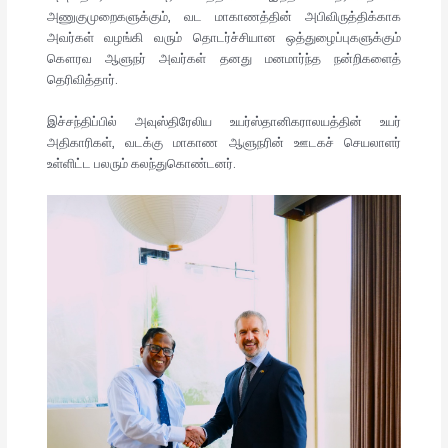
அணுகுமுறைகளுக்கும், வட மாகாணத்தின் அபிவிருத்திக்காக
அவர்கள் வழங்கி வரும் தொடர்ச்சியான ஒத்துழைப்புகளுக்கும்
கௌரவ ஆளுநர் அவர்கள் தனது மனமார்ந்த நன்றிகளைத்
தெரிவித்தார்.
இச்சந்திப்பில் அவுஸ்திரேலிய உயர்ஸ்தானிகராலயத்தின் உயர்
அதிகாரிகள், வடக்கு மாகாண ஆளுநரின் ஊடகச் செயலாளர்
உள்ளிட்ட பலரும் கலந்துகொண்டனர்.