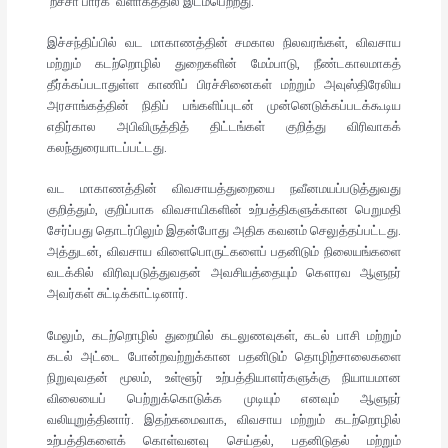
‘றீச்சா பார்க்’ வளாகத்தில் இடம்பெற்றது.
இச்சந்திப்பில் வட மாகாணத்தின் சமகால நிலவரங்கள், விவசாய
மற்றும் கடற்றொழில் துறைகளின் மேம்பாடு, நீண்டகாலமாகத்
தீர்க்கப்படாதுள்ள காணிப் பிரச்சினைகள் மற்றும் அவுஸ்திரேலிய
அரசாங்கத்தின் நிதிப் பங்களிப்புடன் முன்னெடுக்கப்படக்கூடிய
எதிர்கால அபிவிருத்தித் திட்டங்கள் குறித்து விரிவாகக்
கலந்துரையாடப்பட்டது.
வட மாகாணத்தின் விவசாயத்துறையை நவீனமயப்படுத்துவது
குறித்தும், குறிப்பாக விவசாயிகளின் உற்பத்திகளுக்கான பெறுமதி
சேர்ப்பது தொடர்பிலும் இதன்போது அதிக கவனம் செலுத்தப்பட்டது.
அத்துடன், விவசாய விளைபொருட்களைப் பதனிடும் நிலையங்களை
வடக்கில் விரிவுபடுத்துவதன் அவசியத்தையும் கௌரவ ஆளுநர்
அவர்கள் சுட்டிக்காட்டினார்.
மேலும், கடற்றொழில் துறையில் கடலுணவுகள், கடல் பாசி மற்றும்
கடல் அட்டை போன்றவற்றுக்கான பதனிடும் தொழிற்சாலைகளை
நிறுவுவதன் மூலம், உள்ளூர் உற்பத்தியாளர்களுக்கு நியாயமான
விலையைப் பெற்றுக்கொடுக்க முடியும் எனவும் ஆளுநர்
வலியுறுத்தினார். இதற்கமைவாக, விவசாய மற்றும் கடற்றொழில்
உற்பத்திகளைக் கொள்வனவு செய்தல், பதனிடுதல் மற்றும்