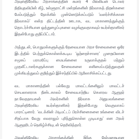
அவுஸ்திரேலிய அரசாங்கத்தின் சுமார் 4 மில்லியன் டொலர்
நிதியுதவியின் கீழ், உள்ளூராட்சி மன்றங்களின் நிர்வாகத் திறன்களை
மேம்படுத்தும் நோக்கில் முன்னெடுக்கப்படும் ‘வளர்ச்சிக்கான
நிர்வாகம்’ என்ற திட்டத்தின் ஊடாக, வட மாகாணத்துக்குத்
தொடர்ச்சியான ஒத்துழைப்புகளை வழங்குவதாகவும் உயர்ஸ்தானிகர்
இதன்போது குறிப்பிட்டார்.
அத்துடன், பொதுமக்களுக்குத் தேவையான அரச சேவைகளை ஒரே
இடத்தில் பெற்றுக்கொள்ளக்கூடிய ‘ஒற்றைச்சாளர’ முறையிலான
சமூகப் பராமரிப்பு மையங்களை உருவாக்குதல் மற்றும்
முதலீட்டாளர்களுக்கான சேவைகளை எளிமைப்படுத்துவதன்
முக்கியத்துவம் குறித்தும் இச்சந்திப்பில் ஆலோசிக்கப்பட்டது.
வட மாகாணத்தின் பல்வேறு மாவட்டங்களிலும் மாவட்டச்
செயலாளராக நீண்டகாலம் சேவையாற்றிய கௌரவ ஆளுநர்
நா.வேதநாயகன் அவர்களின் நிர்வாக அனுபவங்களை
அவுஸ்திரேலிய உயர்ஸ்தானிகர் இதன்போது வெகுவாகப்
பாராட்டினார். ‘வடக்கின் அடிமட்டப் பிரச்சினைகளை உங்களை விடச்
சிறப்பாக வேறு எவராலும் புரிந்துகொள்ள முடியாது’ என அவர்
ஆளுநரிடம் நெகிழ்ச்சியுடன் தெரிவித்தார்.
அவுஸ்திரேலிய அரசாங்கத்தின் இந்த நேர்மறையான