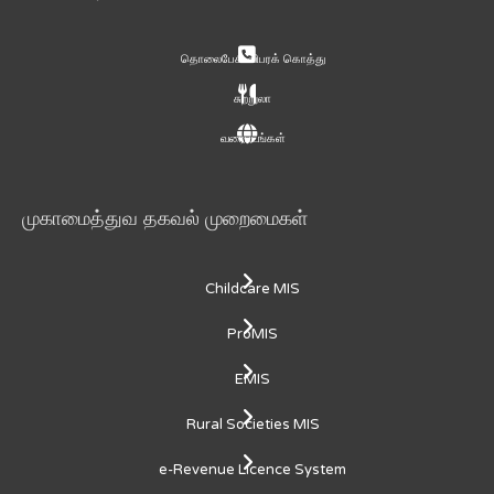
தொலைபேசி விபரக் கொத்து
சுற்றுலா
வரைபடங்கள்
முகாமைத்துவ தகவல் முறைமைகள்
Childcare MIS
ProMIS
EMIS
Rural Societies MIS
e-Revenue Licence System