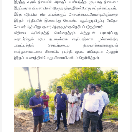
இருந்து வரும் நிலையில் அதைப் பயன்படுத்த முடியாத நிலைமை
இருப்பதாக விவசாயிகள் ஆளுநருக்கு இதன்போது சுட்டிக்காட்டினர்.
இந்த வீதியின் சில பாலங்களும் அமைக்கப்படவேண்டியிருப்பதை
இந்தச் சந்திப்பில் இணைந்து கொண்ட புதுக்குடியிருப்பு பிரதேச
செயலர் ஆர்.விஜயகுமார் ஆளுநருக்கு தெரியப்படுத்தினார்.
வீதியை அபிவிருத்தி செய்வதற்கும் அத்துடன் பராமரிப்பது
தொடர்பிலும் உரிய நடவடிக்கை எடுப்பதற்காக முல்லைத்தீவு
மாவட்டத்தில் தொடர்புடைய திணைக்களங்களுடன்
கலந்துரையாடலை விரைவில் நடத்தி முடிவு எடுப்பதாக ஆளுநர்
இந்தப் பயணத்தின்போது விவசாயிகளிடம் தெரிவித்தார்.