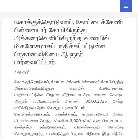
Skip
Main
to
Men
Post
content
கொக்குத்தொடுவாய், கோட்டைக்கேணி
navigation
பிள்ளையார் கோயிலிருந்து
அக்கரைவெளியிலிருந்து வரையில்
மிகமோசமாகப் பாதிக்கப்பட்டுள்ள
பிரதான வீதியை ஆளுநர்
பார்வையிட்டார்.
/
ஆளுநர்
கொக்குத்தொடுவாய், கோட்டைக்கேணி பிள்ளையார் கோயிலிருந்து
அக்கரைவெளியிலிருந்து வரையில் மிகமோசமாகப்
பாதிக்கப்பட்டுள்ள பிரதான வீதியை வடக்கு மாகாண கௌரவ
ஆளுநர் நா.வேதநாயகன் அவர்கள் 08.03.2025 அன்று
சனிக்கிழமை நேரில் சென்று பார்வையிட்டார்.
கொக்குத்தொடுவாய், கொக்கிளாய், கருநாட்டுகேணி ஆகிய
கிராமங்களைச் சேர்ந்த மக்களின் 3,000 ஏக்கர் வரையிலான வயல்
நிலத்துக்கு உள்ளீடுகளையும், விளைச்சலையும் கொண்டு
சென்றுவருவதற்கு பயன்படுத்தும் பிரதான வீதியாக இந்த வீதியே