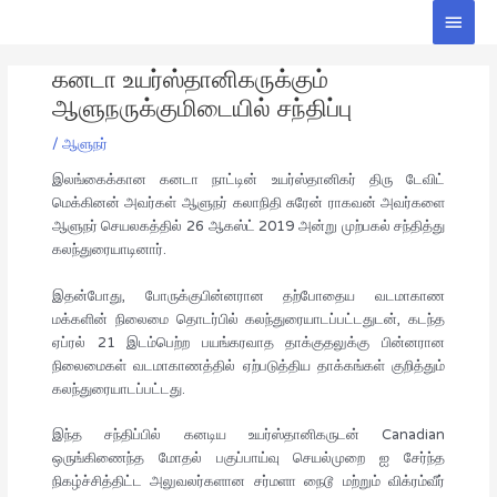
Skip
Main
to
Men
Post
content
கனடா உயர்ஸ்தானிகருக்கும்
navigation
ஆளுநருக்குமிடையில் சந்திப்பு
/
ஆளுநர்
இலங்கைக்கான கனடா நாட்டின் உயர்ஸ்தானிகர் திரு டேவிட்
மெக்கினன் அவர்கள் ஆளுநர் கலாநிதி சுரேன் ராகவன் அவர்களை
ஆளுநர் செயலகத்தில் 26 ஆகஸ்ட் 2019 அன்று முற்பகல் சந்தித்து
கலந்துரையாடினார்.
இதன்போது, போருக்குபின்னரான தற்போதைய வடமாகாண
மக்களின் நிலைமை தொடர்பில் கலந்துரையாடப்பட்டதுடன், கடந்த
ஏப்ரல் 21 இடம்பெற்ற பயங்கரவாத தாக்குதலுக்கு பின்னரான
நிலைமைகள் வடமாகாணத்தில் ஏற்படுத்திய தாக்கங்கள் குறித்தும்
கலந்துரையாடப்பட்டது.
இந்த சந்திப்பில் கனடிய உயர்ஸ்தானிகருடன் Canadian
ஒருங்கிணைந்த மோதல் பகுப்பாய்வு செயல்முறை ஐ சேர்ந்த
நிகழ்ச்சித்திட்ட அலுவலர்களான சர்மளா நைடூ மற்றும் விக்ரம்வீர்