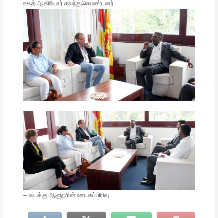
சுகத் ஆகியோர் கலந்துகொண்டனர்.
– வடக்கு ஆளுநரின் ஊடகப்பிரிவு