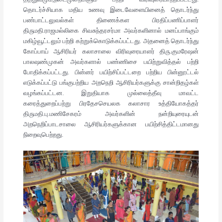
தொடர்ச்சியாக மதிய உணவு இடைவேளையினைத் தொடர்ந்து
பண்பாட்டலுவல்கள் திணைக்கள பிரதிப்பணிப்பாளர்
திருமதி.ராஜமல்லிகை சிவசுந்தரசர்மா அவர்களினால் மனப்பாங்கும்
மகிழ்வூட்டலும் பற்றி கற்றுக்கொடுக்கப்பட்டது. அதனைத் தொடர்ந்து
கோப்பாய் ஆசிரியர் கலாசாலை விரிவுரையாளர் திரு.குமரேஷன்
பாலஷண்முகன் அவர்களால் பண்ணிசை பயிற்றுவித்தல் பற்றி
போதிக்கப்பட்டது. பின்னர் பயிற்சிப்பட்டறை பற்றிய பின்னூட்டல்
எடுக்கப்பட்டு பங்குபற்றிய அறநெறி ஆசிரியர்களுக்கு சான்றிதழ்கள்
வழங்கப்பட்டன. இறுதியாக முல்லைத்தீவு மாவட்ட
கரைத்துறைப்பற்று பிரதேசசெயலக கலாசார உத்தியோகத்தர்
திருமதி.பு.மணிசேகரம் அவர்களின் நன்றியுரையுடன்
அறநெறிப்பாடசாலை ஆசிரியர்களுக்கான பயிற்சித்திட்டமானது
நிறைவுபெற்றது.