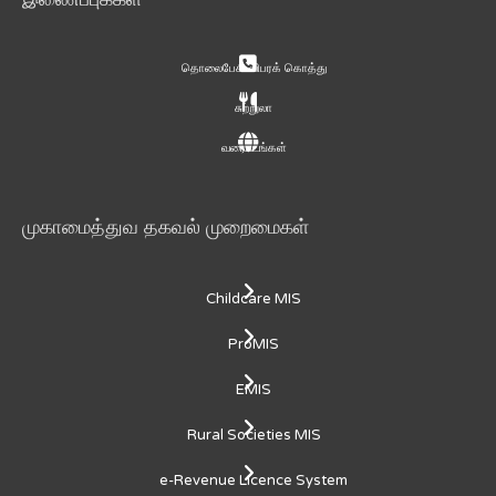
தொலைபேசி விபரக் கொத்து
சுற்றுலா
வரைபடங்கள்
முகாமைத்துவ தகவல் முறைமைகள்
Childcare MIS
ProMIS
EMIS
Rural Societies MIS
e-Revenue Licence System