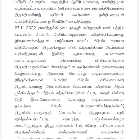
பயிற்சிப்பட்டறையில் பங்குபற்றிய ஆசிரியர்களுக்கு சான்றிதழ்கள்
வழங்கப்பட்டன. வவுனியா பிரதேசசெயலக கலாசார உத்தியோகத்தர்
திருமதி.கவிராஜ் அபிராமி அவர்களின் நன்றியுரையுடன்
,ப்பயிற்சித்திட்டமானது இனிதே நிறைவுபெற்றது.
27.11.2022 ஞாயிற்றுக்கிழமை நல்லூர் மயிலூரான் மண்டபத்தில்
நடைபெற்ற அறநெறி ஆசிரியர்களுக்கான பயிற்சித்திட்டமானது
இறைவணக்கத்துடன், யாழ்ப்பாண மாவட்ட சிரேஷ்ட கலாசார
உத்தியோகத்தர் திருமதி.சுகுணாளினி விஜயரத்தினம் அவர்களின்
வரவேற்புரையுடன் இனிதே ஆரம்பமானது. வடமாகாண
பண்பாட்டலுவல்கள் திணைக்கள பிரதிப்பணிப்பாளர்
திருமதி.ராஜமல்லிகை சிவசுந்தரசர்மா அவர்களினால் தலைமையுரை
நிகழ்த்தப்பட்டது. அதனைத் தொடர்ந்து யாழ்பல்கலைக்கழக
இந்துக்கற்கைகள் பீடத்தின் சிரேஷ்ட விரிவுரையாளர்
திரு.சி.ரமணராஜா அவர்களினால் யோகாசனப் பயிற்சியும், அதன்
முக்கியத்துவம் பற்றியும் கற்றுக்கொடுக்கப்பட்டது. அதன் பின்னர்
தேநீர் இடைவேளையைத் தொடர்ந்து யாழ்பல்கலைக்கழக
ஓய்வுநிலை சிரேஷ்ட போதனாசிரியர்(ஆங்கிலம்)
திரு.சி.விநாயகமூர்த்தி அவர்களினால் திருமுறைகள் பற்றி
எடுத்துக்கூறப்பட்டது. தொடர்ந்து யாழ்பல்கலைக்கழக
சைவசித்தாந்தம், இந்து கற்கைகள் பீடம், சிரேஷ்ட விரிவுரையாளர்
திரு.திருச்செல்வம் செல்வமனோகரன் அவர்களினால்
தத்துவமும்,நடைமுறைகளும் பற்றி விரிவுரையாற்றப்பட்டது.