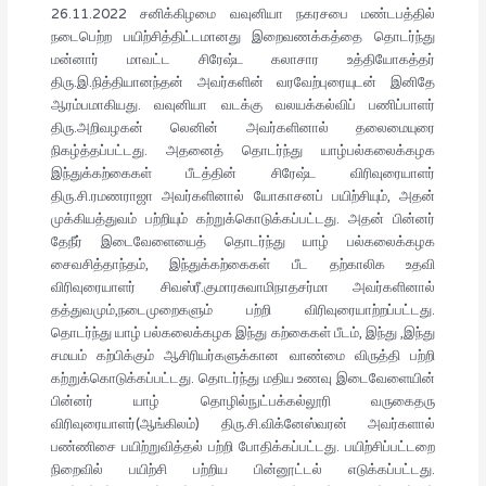
26.11.2022 சனிக்கிழமை வவுனியா நகரசபை மண்டபத்தில்
நடைபெற்ற பயிற்சித்திட்டமானது இறைவணக்கத்தை தொடர்ந்து
மன்னார் மாவட்ட சிரேஷ்ட கலாசார உத்தியோகத்தர்
திரு.இ.நித்தியானந்தன் அவர்களின் வரவேற்புரையுடன் இனிதே
ஆரம்பமாகியது. வவுனியா வடக்கு வலயக்கல்விப் பணிப்பாளர்
திரு.அறிவழகன் லெனின் அவர்களினால் தலைமையுரை
நிகழ்த்தப்பட்டது. அதனைத் தொடர்ந்து யாழ்பல்கலைக்கழக
இந்துக்கற்கைகள் பீடத்தின் சிரேஷ்ட விரிவுரையாளர்
திரு.சி.ரமணராஜா அவர்களினால் யோகாசனப் பயிற்சியும், அதன்
முக்கியத்துவம் பற்றியும் கற்றுக்கொடுக்கப்பட்டது. அதன் பின்னர்
தேநீர் இடைவேளையைத் தொடர்ந்து யாழ் பல்கலைக்கழக
சைவசித்தாந்தம், இந்துக்கற்கைகள் பீட தற்காலிக உதவி
விரிவுரையாளர் சிவஸ்ரீ.குமாரசுவாமிநாதசர்மா அவர்களினால்
தத்துவமும்,நடைமுறைகளும் பற்றி விரிவுரையாற்றப்பட்டது.
தொடர்ந்து யாழ் பல்கலைக்கழக இந்து கற்கைகள் பீடம், இந்து ,இந்து
சமயம் கற்பிக்கும் ஆசிரியர்களுக்கான வாண்மை விருத்தி பற்றி
கற்றுக்கொடுக்கப்பட்டது. தொடர்ந்து மதிய உணவு இடைவேளையின்
பின்னர் யாழ் தொழில்நுட்பக்கல்லூரி வருகைதரு
விரிவுரையாளர்(ஆங்கிலம்) திரு.சி.விக்னேஸ்வரன் அவர்களால்
பண்ணிசை பயிற்றுவித்தல் பற்றி போதிக்கப்பட்டது. பயிற்சிப்பட்டறை
நிறைவில் பயிற்சி பற்றிய பின்னூட்டல் எடுக்கப்பட்டது.