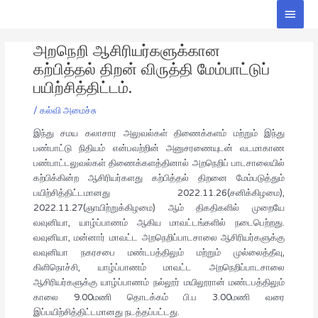
Skip
Main
to
Men
Post
content
அறநெறி ஆசிரியர்களுக்கான
navigation
கற்பித்தல் திறன் விருத்தி மேம்பாட்டுப்
பயிற்சித்திட்டம்.
/
கல்வி அமைச்சு
இந்து சமய கலாசார அலுவல்கள் திணைக்களம் மற்றும் இந்து
பண்பாட்டு நிதியம் என்பவற்றின் அனுசரணையுடன் வடமாகாண
பண்பாட்டலுவல்கள் திணைக்களத்தினால் அறநெறிப் பாடசாலையில்
கற்பிக்கின்ற ஆசிரியர்களது கற்பித்தல் திறனை மேம்படுத்தும்
பயிற்சித்திட்டமானது 2022.11.26(சனிக்கிழமை),
2022.11.27(ஞாயிற்றுக்கிழமை) ஆம் திகதிகளில் முறையே
வவுனியா, யாழ்ப்பாணம் ஆகிய மாவட்டங்களில் நடைபெற்றது.
வவுனியா, மன்னார் மாவட்ட அறநெறிப்பாடசாலை ஆசிரியர்களுக்கு
வவுனியா நகரசபை மண்டபத்திலும் மற்றும் முல்லைத்தீவு,
கிளிநொச்சி, யாழ்ப்பாணம் மாவட்ட அறநெறிப்பாடசாலை
ஆசிரியர்களுக்கு யாழ்ப்பாணம் நல்லூர் மயிலூரான் மண்டபத்திலும்
காலை 9.00மணி தொடக்கம் பி.ப 3.00மணி வரை
இப்பயிற்சித்திட்டமானது நடத்தப்பட்டது.