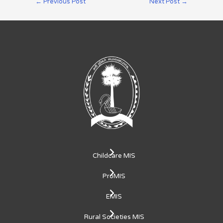
←
Previous Post
Next Post
→
Childcare MIS
ProMIS
EMIS
Rural Societies MIS