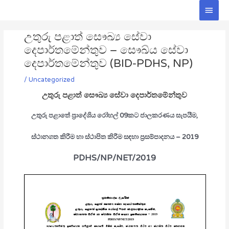
Skip
Main
to
Men
Post
content
උතුරු පළාත් සෞඛ්‍ය සේවා
navigation
දෙපාර්තමේන්තුව – සෞඛ්ය සේවා
දෙපාර්තමේන්තුව (BID-PDHS, NP)
/
Uncategorized
උතුරු පළාත් සෞඛ්‍ය සේවා දෙපාර්තමේන්තුව
උතුරු පළාතේ ප්‍රාදේශිය රෝහල් 09කට ජාලකරණය සැපයීම,
ස්ථානගත කිරීම හා ස්ථාපිත කිරීම සඳහා ප්‍රසම්පාදනය – 2019
PDHS/NP/NET/2019