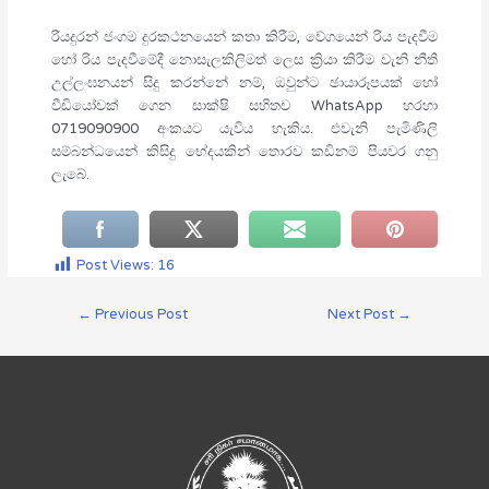
රියදුරන් ජංගම දුරකථනයෙන් කතා කිරීම, වේගයෙන් රිය පැදවීම
හෝ රිය පැදවීමේදී නොසැලකිලිමත් ලෙස ක්‍රියා කිරීම වැනි නීති
උල්ලංඝනයන් සිදු කරන්නේ නම්, ඔවුන්ට ඡායාරූපයක් හෝ
වීඩියෝවක් ගෙන සාක්ෂි සහිතව WhatsApp හරහා
0719090900 අංකයට යැවිය හැකිය. එවැනි පැමිණිලි
සම්බන්ධයෙන් කිසිදු භේදයකින් තොරව කඩිනම් පියවර ගනු
ලැබේ.
Post Views:
16
←
Previous Post
Next Post
→