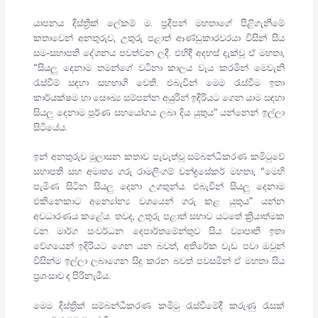
යාපනය දිස්ත්‍රික් ලේකම් ම. ප්‍රදීපන් මහතාගේ පිළිගැනීමේ
කතාවෙන් අනතුරුව, උතුරු පළාත් ආණ්ඩුකාරවරයා විසින් සිය
සම-සභාපති දේශනය පවත්වන ලදී. එහිදී අදහස් දැක්වූ ඒ මහතා,
“සියලු දෙනාම තමන්ගේ වටිනා කාලය වැය කරමින් මෙවැනි
රැස්වීම් සඳහා සහභාගි වෙති. එබැවින් මෙම රැස්වීම ඉතා
කාර්යක්ෂම හා සෞඛ්‍ය සම්පන්න අයුරින් ඉදිරියට ගෙන යාම සඳහා
සියලු දෙනාම පූර්ණ සහයෝගය ලබා දිය යුතුය” යන්නෙන් ඉල්ලා
සිටියේය.
ඉන් අනතුරුව මූලාසන කතාව පැවැත්වූ සම්බන්ධීකරණ කමිටුවේ
සභාපති සහ අමාත්‍ය ගරු රාමලිංගම් චන්ද්‍රසේකර් මහතා, “මෙහි
පැමිණ සිටින සියලු දෙනා උගතුන්ය. එබැවින් සියලු දෙනාම
එකිනෙකාට අන්‍යෝන්‍ය වශයෙන් ගරු කළ යුතුය” යන්න
අවධාරණය කළේය. තවද, උතුරු පළාත් සභාව යටතේ ක්‍රියාත්මක
වන මාර්ග සංවර්ධන දෙපාර්තමේන්තුව සිය ව්‍යාපෘති ඉතා
වේගයෙන් ඉදිරියට ගෙන යන බවත්, අතිරේක වැඩ පවා ඔවුන්
විසින්ම ඉල්ලා ලබාගෙන සිදු කරන බවත් පවසමින් ඒ මහතා සිය
ප්‍රශංසාව ද පිරිනැමීය.
මෙම දිස්ත්‍රික් සම්බන්ධීකරණ කමිටු රැස්වීමේදී කරුණු රැසක්