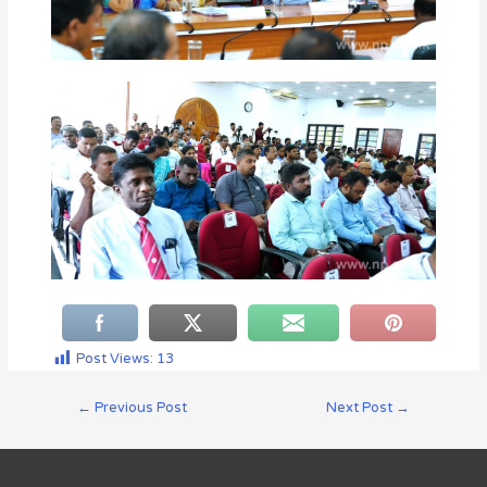
Post Views:
13
←
Previous Post
Next Post
→