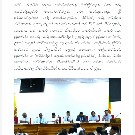
මෙම රැස්වීම සඳහා පාර්ලිමේන්තු මන්ත්‍රීවරුන් වන ගරු
ගජේන්ද්‍රකුමාර් පොන්නම්බලම්, ගරු ෂන්මුගනාදන් ශ්‍රී
භවානන්දරාජා, ගරු ජෙයචන්ද්‍රමූර්ති රජීවන්, ගරු අර්ජුනා
රාමනාදන්, උතුරු පළාත් සභාවේ සභාපති ගරු සී.වී.කේ. සිවඥානම්,
යාපනය මහා නගර සභාවේ නියෝජ්‍ය නගරාධිපති, නගර සහ
ප්‍රාදේශීය සභාවල ගරු සභාපතිවරුන්, උතුරු පළාත් ප්‍රධාන ලේකම්,
උතුරු පළාත් නාවික හමුදා ආඥාපති, නියෝජ්‍ය පොලිස්පති, ත්‍රිවිධ
හමුදාවේ උසස් නිලධාරීන්, පළාත් අමාත්‍යාංශ ලේකම්වරුන්,
ප්‍රාදේශීය ලේකම්වරුන්, දෙපාර්තමේන්තු ප්‍රධානීන්, රාජ්‍ය හා රාජ්‍ය
නොවන සංවිධානවල නියෝජිතයින් සහ සමාජ මට්ටමේ
සංවිධානවල නියෝජිතයින් ඇතුළු පිරිසක් සහභාගි වූහ.