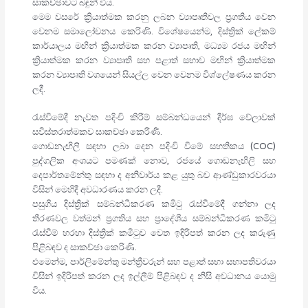
සාකච්ඡාවට බඳුන් විය.
මෙම වසරේ ක්‍රියාත්මක කරනු ලබන ව්‍යාපෘතිවල ප්‍රගතිය වෙන
වෙනම සමාලෝචනය කෙරිණි. විශේෂයෙන්ම, දිස්ත්‍රික් ලේකම්
කාර්යාලය මඟින් ක්‍රියාත්මක කරන ව්‍යාපෘති, මධ්‍යම රජය මඟින්
ක්‍රියාත්මක කරන ව්‍යාපෘති සහ පළාත් සභාව මඟින් ක්‍රියාත්මක
කරන ව්‍යාපෘති වශයෙන් සියල්ල වෙන වෙනම විශ්ලේෂණය කරන
ලදී.
රැස්වීමේදී නැවත පදිංචි කිරීම් සම්බන්ධයෙන් දීර්ඝ වේලාවක්
සවිස්තරාත්මකව සාකච්ඡා කෙරිණි.
ගොඩනැඟිලි සඳහා ලබා දෙන පදිංචි වීමේ සහතිකය (COC)
පුද්ගලික අංශයට පමණක් නොව, රජයේ ගොඩනැඟිලි සහ
දෙපාර්තමේන්තු සඳහා ද අනිවාර්ය කළ යුතු බව ආණ්ඩුකාරවරයා
විසින් මෙහිදී අවධාරණය කරන ලදී.
පසුගිය දිස්ත්‍රික් සම්බන්ධීකරණ කමිටු රැස්වීමේදී ගන්නා ලද
තීරණවල වත්මන් ප්‍රගතිය සහ ප්‍රාදේශීය සම්බන්ධීකරණ කමිටු
රැස්වීම් හරහා දිස්ත්‍රික් කමිටුව වෙත ඉදිරිපත් කරන ලද කරුණු
පිළිබඳව ද සාකච්ඡා කෙරිණි.
එමෙන්ම, පාර්ලිමේන්තු මන්ත්‍රීවරුන් සහ පළාත් සභා සභාපතිවරයා
විසින් ඉදිරිපත් කරන ලද ඉල්ලීම් පිළිබඳව ද නිසි අවධානය යොමු
විය.