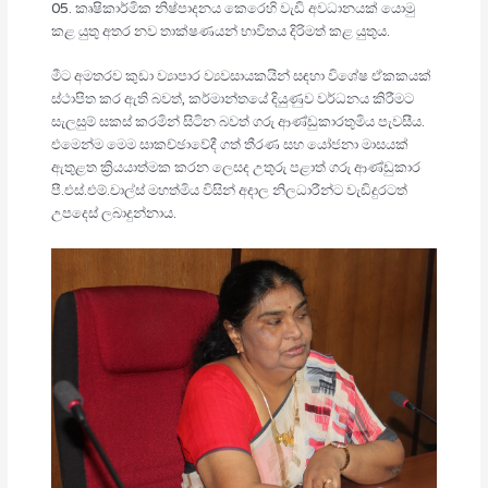
05. කෘෂිකාර්මික නිෂ්පාදනය කෙරෙහි වැඩි අවධානයක් යොමු
කළ යුතු අතර නව තාක්ෂණයන් භාවිතය දිරිමත් කළ යුතුය.
මීට අමතරව කුඩා ව්‍යාපාර ව්‍යවසායකයින් සඳහා විශේෂ ඒකකයක්
ස්ථාපිත කර ඇති බවත්, කර්මාන්තයේ දියුණුව වර්ධනය කිරීමට
සැලසුම් සකස් කරමින් සිටින බවත් ගරු ආණ්ඩුකාරතුමිය පැවසීය.
එමෙන්ම මෙම සාකච්ඡාවේදී ගත් තීරණ සහ යෝජනා මාසයක්
ඇතුළත ක්‍රියයාත්මක කරන ලෙසද උතුරු පළාත් ගරු ආණ්ඩුකාර
පී.එස්.එම්.චාල්ස් මහත්මිය විසින් අදාල නිලධාරීන්ට වැඩිදුරටත්
උපදෙස් ලබාදුන්නාය.