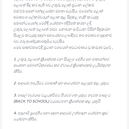
පළාතේ සිදු කර ඇති බව උතුරු පළාත් ප්‍රධාන ලේකම්
එස්.එම්.සමන් බන්දුලසේන මහතා පැවසීය. එමෙන්ම පළාත්
අමාත්‍යංශ ලේකම්වරුන් පළාත තුළ සිදුකළ හැකි කටයුතු
සම්බන්ධයෙන්ද මෙහිදී යෝජනා ඉදිරිපත් කරන ලදි.
උතුරු පලාතේ පළාතේ රාජ්‍ය නොවන සංවිධාන විසින් සිදුකරන
සියලුම කටයුතු සඳහා සහයෝගය ලබාදීමට තම අමාත්‍යංශ සූදානම්
බව ගරු ආණ්ඩුකාරතුමිය පැවසීය.
මෙම සාකච්ඡාවේදී ප්‍රධාන වශයෙන් අවධාරණය වූ කරුණ වූවේ ,
1. උතුරු පළාතේ ක්‍රියාත්මක වන සියලුම දේශීය සහ ජාත්‍යන්තර
ආයතන සම්බන්ධීකරණය කර ඒවායේ ක්‍රියාකාරකම් ලැයිස්තුගත
කිරීම.
2. ආදායම් ඉපැයීමට ව්‍යාපෘති සහ ආයෝජන සැලසුම් කළ යුතුය.
3. පාසල් හැරයාම වැළැක්වීමට පියවර ගත යුතුය. නැවත පාසලට
(BACK TO SCHOOL) වැඩසටහන ක්‍රියාත්මක කළ යුතුයි.
4. පසුගාමී ප්‍රදේශීය සභා සඳහා ආදායම් උත්පාදන යෝජනා ක්‍රම
යෝජනා කිරීම.