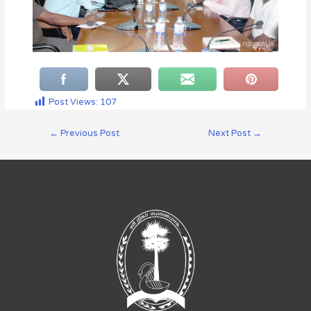
Post Views:
107
←
Previous Post
Next Post
→