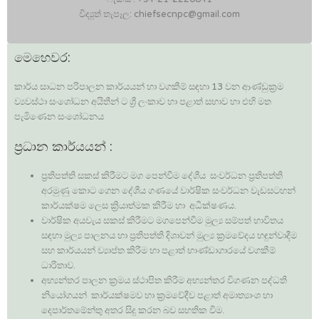
විද්‍යුත් තැපෑල: chiefsecnpc@gmail.com
මෙහෙවර:
කාර්ය සාධන පරිපාලන කාර්යයන් හා වගකීම් සඳහා 13 වන ආණ්ඩුක්‍රම
ව්‍යවස්ථා සංශෝධන අයිතීන් ට ශ්‍රී ලංකාව හා පළාත් සභාව හා එහි මත
පැමිණෙන සංශෝධනය
ප්‍රධාන කාර්යයන් :
ප්‍රතිපත්ති සකස් කිරීමට මග පෙන්වීම දේශීය සංවර්ධන ප්‍රතිපත්ති
අරමුණු කොට ගෙන දේශීය ගණයේ වාර්ෂික සංවර්ධන වැඩසටහන්
කාර්යක්ෂම ලෙස ක්‍රියාත්මක කිරීම හා අධීක්ෂණය.
වාර්ෂික අයවැය සකස් කිරීමට මගපෙන්වීම මුල්‍ය සම්පත් භාවිතය
සඳහා මුල්‍ය පාලනය හා ප්‍රතිපත්ති දිශාවන් මුල්‍ය ක්‍රමවේදය හඳුන්වාදීම
සහ කාර්යයන් ව්‍යාප්ත කිරීම හා පළාත් භාණ්ඩාගාරයේ වගකීම්
ධාරිතාව.
අභ්‍යන්තර පාලන ක්‍රමය ස්ථාපිත කිරීම අභ්‍යන්තර විගණන පද්ධති
නියෝගයන් කාර්යක්ෂමව හා ක්‍රමවේදීව පළාත් අමාත්‍යාංශ හා
දෙපාර්තමේන්තු අතර සිදු කරන බව සහතික වීම.