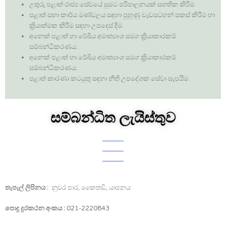
උතුරු පළාත් රාජ්‍ය සේවයේ සුමට පරිපාලනයක් සහතික කිරීම.
පළාත් සභා කාර්ය මණ්ඩලය සඳහා පුහුණු වැඩසටහන් සකස් කිරීම හා
ක්‍රියාත්මක කිරීම සඳහා උපදෙස් දීම.
අනෙක් පළාත් හා රේඛීය අමාත්‍යාංශ සමග ක්‍රියාකාරකම්
සම්බන්ධීකරණය.
අනෙක් පළාත් හා රේඛීය අමාත්‍යාංශ සමග ක්‍රියාකාරකම්
සම්බන්ධීකරණය.
පළාත් කාරණා කටයුතු සඳහා නීති උපදේශක සේවා සැපයීම.
සම්බන්ධිත ලැයිස්තුව
තැපැල් ලිපිනය :
නුවර පාර, කෛතඩි, යාපනය
පොදු දුරකථන අංකය :
021-2220843