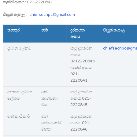
ෆැක්ස් අංකය :
021-2220841
විද්‍යුත් තැපෑල :
:
chiefsecnpc@gmail.com
තනතුර
නම
දුරකථන
විද්‍යුත් තැපෑල
අංකය
ප්‍රධාන ලේකම්
සෘජු දුරකථන
chiefsecnpc@gma
අංකය:
0212220843
ෆැක්ස් අංකය :
021-
2220841
සහකාර ප්‍රධාන
කේ.
සෘජු දුරකථන
ලේකම්
කාන්චනා
අංකය: 021-
මිය
2220845
ගණකාධිකාරි
එන්.
සෘජු දුරකථන
ජෙයගනේෂ්
අංකය: 021-
මහතා
2220846