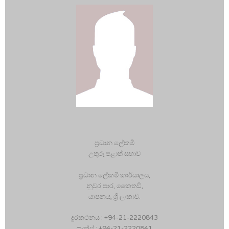
ප‍්‍රධාන ලේකමි
උතුරු පළාත් සභාව
ප‍්‍රධාන ලේකමි කාර්යාලය,
නුවර පාර, කෛතඩි,
යාපනය, ශ්‍රී ලංකාව.
දුරකථනය : +94-21-2220843
ෆැක්ස් : +94-21-2220841