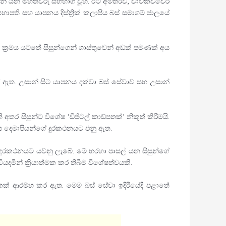
ුමාරන් යන මහත්වරු සහභාගී වූහ. ඊට අමතරව, චාවකච්චේරි
 සභාපති සහ යාපනය දිස්ත්‍රික් කලාපීය බස් සමාගම් ජාලයේ
ජනා ක්‍රමය යටතේ සිසුන්ගෙන් ගාස්තුවෙන් අඩක් පමණක් අය
 ඇත. උසාන් සිට යාපනය දක්වා බස් සේවාව සහ උසාන්
සිසුන්ට විශේෂ ‘ඩිජිටල් කාඩ්පතක්’ නිකුත් කිරීමයි.
ලෙස දෙමාපියන්ගේ දුරකථනයට එනු ඇත.
ේ දුරකථනයට යවනු ලැබේ. මේ හරහා පාසල් යන සිසුන්ගේ
දමින් ක්‍රියාත්මක කර තිබීම විශේෂත්වයකි.
ෙකක් ආරම්භ කර ඇත. මෙම බස් සේවා ඉදිරියේදී පළාතේ