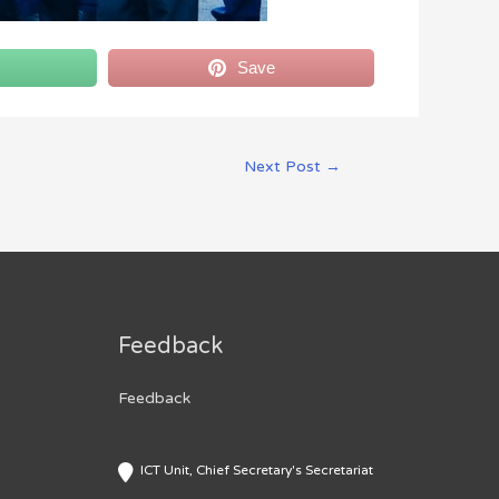
Save
Next Post
→
Feedback
Feedback
ICT Unit, Chief Secretary's Secretariat