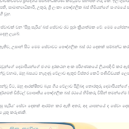
රී සහ චාවකච්චේරි ප්‍රාදේශීය සම්බන්ධීකරණ කමිටුවේ සභාපති ගරු කේ. ඉලංග
භාපති, සාමාන්‍යාධිකාරී, උතුරු ශ්‍රී ලංකා පෞද්ගලික බස් හිමියන්ගේ සංගමයේ
 වූහ.
ෂී සේවාවක් වන ‘සිසු සැරිය’ බස් සේවාව රට පුරා ක්‍රියාත්මක වේ. මෙම යෝ
දෙනු ලැබේ.
තිව, උසාන් සිට මෙම සේවාවට පෞද්ගලික බස් රථ දෙකක් සම්බන්ධ කර
ගේ දෙමාපියන්ගේ ජංගම දුරකථන අංක පරිගණකයේ ලියාපදිංචි කර ඇති අතර 
ෙන්වූ වහාම, ඔහු බසයට නැගුණු වේලාව ඇතුළු විස්තර කෙටි පණිවිඩයක් 
ෙන්වූ විට, ඔහු ආරක්ෂිතව බැස ගිය වේලාව පිළිබඳ තොරතුරු දෙමාපියන්ග
් ඩිජිටල් ව්‍යාපෘතිය පෞද්ගලික බස් රථයේ හිමිකරු විසින් තමන්ගේම විය
 ‘සිසු සැරිය’ සේවා දෙකක් ආරම්භ කර ඇති අතර, අද යාපනයේ ද සේවා ද
ය යුතු කරුණකි.