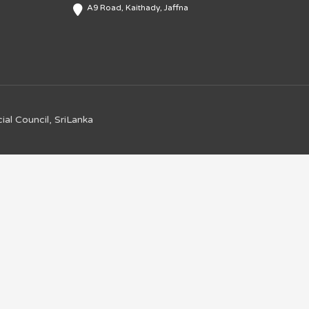
A9 Road, Kaithady, Jaffna
ial Council, SriLanka