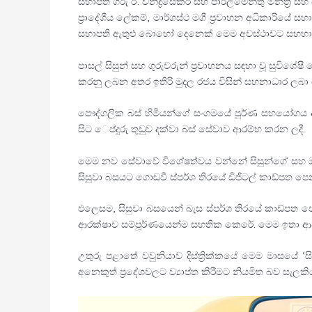
සභාපති ගරු ඊ. චන්ද්‍රසේකර් සහ පාර්ලිමේන්තු මන්ත්‍
ප්‍රාදේශීය ලේකම්, මාර්ගස්ථ මගී ප්‍රවාහන අධිකාරියේ ස
සභාපති ඇතුළු බොහෝ දෙනෙක් මෙම අවස්ථාවට සහභාගී
පාසල් සිසුන් සහ ගුරුවරුන් ප්‍රවාහනය සඳහා වූ සුවිශේ
කරනු ලබන අතර ඉතිරි මුදල රජය විසින් සහනාධාර ලබා 
පෞද්ගලික බස් හිමියන්ගේ සංගමයේ පූර්ණ සහයෝගය ඇ
සිට ෙප්දුරු තුඩුව දක්වා බස් සේවාව ආරම්භ කරන ලදී.
මෙම නව සේවාවේ විශේෂත්වය වන්නේ සිසුන්ගේ සහ ඔවුන්
සිසුවා බසයට ගොඩවී ස්පර්ශ තිරයේ ඩිජිටල් කාඩ්පත ප
එලෙසම, සිසුවා බසයෙන් බැස ස්පර්ශ තිරයේ කාඩ්පත ප
ආරක්ෂාව සම්පූර්ණයෙන්ම සහතික කෙරේ. මෙම ඉතා ආදර්ශමත
උතුරු පළාතේ වවුනියාව දිස්ත්‍රික්කයේ මෙම මාසයේ
අනෙකුත් ප්‍රදේශවලට ව්‍යාප්ත කිරීමට නියමිත බව සැලකි