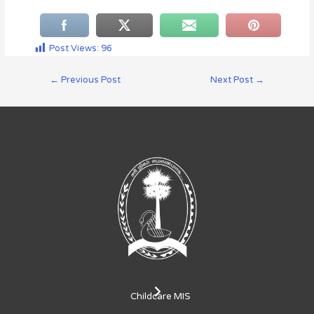
Post Views:
96
←
Previous Post
Next Post
→
Childcare MIS