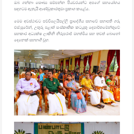
ඔබ ගන්නා සෞඛ්‍ය සම්පන්න පියවරයන්ට අපගේ සහයෝගය
සදහටම ඇතැයි ආණ්ඩුකාරතුමා ප්‍රකාශ කළේය..
මෙම අවස්ථාවට පච්චිලෙයිපල්ලි ප්‍රාදේශීය සභාවේ සභාපති ගරු
එස්.සුරේන්, උතුරු පළාත් සංස්කෘතික කටයුතු දෙපාර්තමේන්තුවේ
සහකාර අධ්‍යක්ෂ ලාකිනි නිරූපරාජ් මහත්මිය සහ තවත් බොහෝ
දෙනෙක් සහභාගී වූහ.