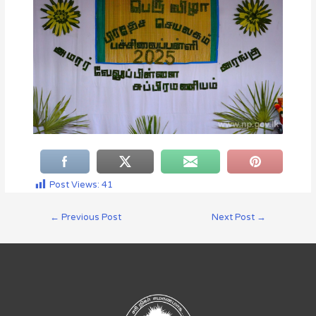
Post Views:
41
←
Previous Post
Next Post
→