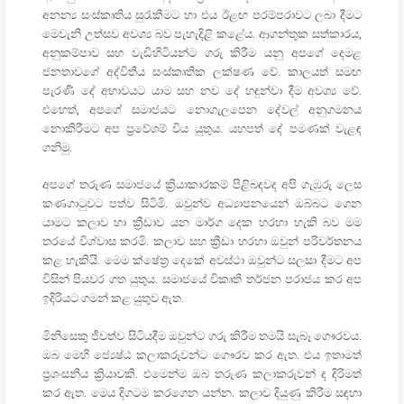
අනන්‍ය සංස්කෘතිය සුරැකීමට හා එය ඊළඟ පරම්පරාවට ලබා දීමට
මෙවැනි උත්සව අවශ්‍ය බව පැහැදිළි කළේය. ආගන්තුක සත්කාරය,
අනුකම්පාව සහ වැඩිහිටියන්ට ගරු කිරීම යනු අපගේ දෙමළ
ජනතාවගේ අද්විතීය සංස්කෘතික ලක්ෂණ වේ. කාලයත් සමඟ
පැරණි දේ අභාවයට යාම සහ නව දේ හඳුන්වා දීම අවශ්‍ය වේ.
එහෙත්, අපගේ සමාජයට නොගැලපෙන දේවල් අනුගමනය
නොකිරීමට අප ප්‍රවේශම් විය යුතුය. යහපත් දේ පමණක් වැළඳ
ගනිමු.
අපගේ තරුණ සමාජයේ ක්‍රියාකාරකම් පිළිබඳවද අපි ගැඹුරු ලෙස
කණගාටුවට පත්ව සිටිමි. ඔවුන්ව අධ්‍යාපනයෙන් ඔබ්බට ගෙන
යාමට කලාව හා ක්‍රීඩාව යන මාර්ග දෙක හරහා හැකි බව මම
තරයේ විශ්වාස කරමි. කලාව සහ ක්‍රීඩා හරහා ඔවුන් පරිවර්තනය
කළ හැකියි. මෙම ක්ෂේත්‍ර දෙකේ අවස්ථා ඔවුන්ට සලසා දීමට අප
විසින් පියවර ගත යුතුය. සමාජයේ විකෘති තර්ජන පරාජය කර අප
ඉදිරියට ගමන් කළ යුතුව ඇත.
මිනිසෙකු ජීවත්ව සිටියදීම ඔවුන්ට ගරු කිරීම තමයි සැබෑ ගෞරවය.
ඔබ මෙහි ජ්‍යෙෂ්ඨ කලාකරුවන්ට ගෞරව කර ඇත. එය ඉතාමත්
ප්‍රශංසනීය ක්‍රියාවකි. එමෙන්ම ඔබ තරුණ කලාකරුවන් ද දිරිමත්
කර ඇත. මෙය දිගටම කරගෙන යන්න. කලාව දියුණු කිරීම සඳහා