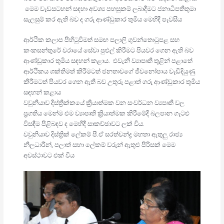
මෙම වැඩසටහන් සඳහා අවශ්‍ය පහසුකම් ලබාදීමට ජනාධිපතිතුමා
සැලසුම් කර ඇති බව ද ගරු ආණ්ඩුකාර තුමිය මෙහිදී පැවසීය
ආර්ථික කලාප පිහිටුවීමත් සමඟ පලාලි ගුවන්තොටුපළ සහ
කංකසන්තුරේ වරායේ සේවා පුළුල් කිරීමට පියවර ගෙන ඇති බව
ආණ්ඩුකාර තුමිය සඳහන් කළාය. එවැනි ව්‍යාපෘති තුළින් පළාතේ
ආර්ථිකය ශක්තිමත් කිරීමටත් ජනතාවගේ ජීවනෝපාය වැඩිදියුණු
කිරීමටත් පියවර ගෙන ඇති බව උතුරු පළාත් ගරු ආණ්ඩුකාර තුමිය
සඳහන් කළාය
වවුනියාව දිස්ත්‍රික්කයේ ක්‍රියාත්මක වන සංවර්ධන ව්‍යපෘති වල
ප්‍රගතිය මෙන්ම එම ව්‍යාපෘති ක්‍රියාත්මක කිරීමේදී බලපාන ගැටළු
විසඳීම පිළිබඳව ද මෙහිදී සාකච්ඡාවට ලක් විය.
වවුනියාව දිස්ත්‍රික් ලේකම් පී.ඒ සරත්චන්ද්‍ර මහතා ඇතුලු රාජ්‍ය
නිලධාරීන්, පලාත් සභා ලේකම් වරුන් ඇතුළු පිරිසක් මෙම
අවස්ථාවට එක් විය