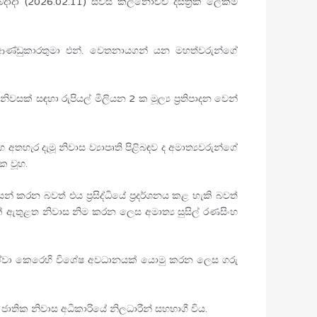
ාදා (2026.02.11) සවස කිලිනොච්චි දිස්ත්‍රික් ලේකම්
රු ආණ්ඩුකාරතුමා එන්. වෙතනායගන් යන මහත්වරුන්ගේ
වසක් සඳහා රුපියල් මිලියන 2 ක මූල්‍ය ප්‍රතිපාදන වෙන්
අතහැර දැමූ නිවාස ව්‍යාපෘති පිළිබඳව ද අමාත්‍යවරුන්ගේ
ක වූහ.
න් කරන බවත් එය ප්‍රසිද්ධියේ ප්‍රදර්ශනය කළ හැකි බවත්
 6ක් ඇතුළත නිවාස නිම කරන ලෙස අමාත්‍ය සුසිල් රණසිංහ
බැවින් ඒවා කෙරෙහි විශේෂ අවධානයක් යොමු කරන ලෙස ගරු
හ ජාතික නිවාස අධිකාරියේ නිලධාරීන් සහභාගී විය.