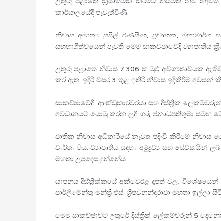
උතුරු පළාතේ ක්‍රියාත්මක කිරීමට නියමිත නව නැවත පද
කාර්යාලයේදී පැවැත්විණි.
නිවාස අමාත්‍ය සුසිල් රණසිංහ, ප්‍රවාහන, මහාමා
සහභාගීත්වයෙන් පැවති මෙම සාකච්ඡාවේදී ව්‍යාපෘතිය ක්‍
උතුරු පළාතේ නිවාස 7,306 ක මුළු අවශ්‍යතාවයක් ඇතිව, 
කර ඇත. ඉදිරි වසර 3 තුළ ඉතිරි නිවාස ඉදිකිරීම අවසන් 
සාකච්ඡාවේදී, ආණ්ඩුකාරවරයා සහ දිස්ත්‍රික් ලේකම්වරුන
අවධානයට යොමු කරන ලදී. ගරු ජනාධිපතිතුමා සමඟ මේ 
ජාතික නිවාස අධිකාරියේ නැවත පදිංචි කිරීමේ නිවාස යෝජ
වාර්තා විය. ව්‍යාපෘතිය සඳහා අමුද්‍රව්‍ය සහ සේවකයි
මහතා උපදෙස් දුන්නේය.
යාපනය දිස්ත්‍රික්කයේ අක්වෙරළ දූපත් වල, විශේෂයෙන්
පාර්ලිමේන්තු මන්ත්‍රී එස්. ශ්‍රීපවනන්දරාජා මහතා ඉල්
මෙම සාකච්ඡාවට උතුරේ දිස්ත්‍රික් ලේකම්වරුන් 5 දෙනෙක