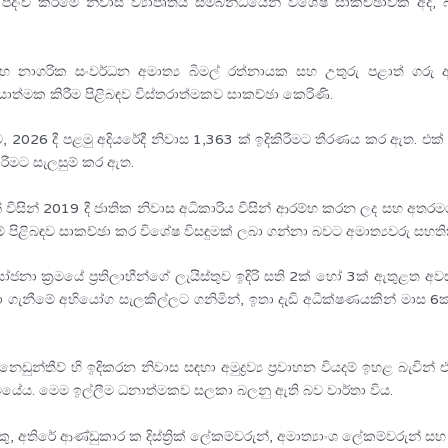
ිංචි කිරීමේ නිවාස ව්‍යාපෘතිය සම්බන්ධයෙන් විශේෂ සාකච්ඡාවක් අද, බද
ර්ග සහ නාගරික සංවර්ධන අමාත්‍ය බිමල් රත්නායක සහ උතුරු පළාත් ග
රියාත්මක කිරීම පිළිබඳව විස්තරාත්මකව සාකච්ඡා කෙරිණි.
2026 දී පළමු අදියරේදී නිවාස 1,363 ක් ඉදිකිරීමට තීරණය කර ඇත. එක් නි
කිරීමට සැලසුම් කර ඇත.
් විසින් 2019 දී ජාතික නිවාස අධිකාරිය විසින් ආරම්භ කරන ලද සහ අතරමග 
පිළිබඳව සාකච්ඡා කර විශේෂ විසඳුමක් ලබා ගන්නා බවට අමාත්‍යවරු සහති
නා ක්‍රමයේ ප්‍රතිලාභීන්ගේ ලැයිස්තුව ඉදිරි සති 2ක් හෝ 3ක් ඇතුළත අවස
න් ලබා ගැනීමේ අභියෝග සැලකිල්ලට ගනිමින්, ඉතා දැඩි අධීක්ෂණයකින් මාස
 නෙඩුන්තීව් හි ඉදිකරන නිවාස සඳහා අමුද්‍රව්‍ය ප්‍රවාහන වියදම් ඉහළ 
ලා සිටියේය. මෙම ඉල්ලීම ධනාත්මකව සලකා බලනු ඇති බව වාර්තා විය.
ු, අතිරේ ආණ්ඩුකාර ක දිස්ත්‍රික් ලේකම්වරුන්, අමාත්‍යාංශ ලේකම්වරුන් ස