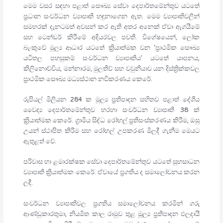
මෙම වසර සඳහා පළාත් සෞඛ්‍ය සේවා දෙපාර්තමේන්තුව යටතේ
ප්‍රධාන සංවර්ධන ව්‍යාපෘති හඳුනාගෙන ඇත. මෙම ව්‍යාපෘතිවලින්
සමහරක් දැනටමත් අවසන් කර ඇති අතර අනෙක් ඒවා ඇගයීමේ
සහ ටෙන්ඩර් කිරීමේ අදියරවල පවතී. විශේෂයෙන්, ලෝක
බැංකුවේ මූල්‍ය ආධාර යටතේ ක්‍රියාත්මක වන ‘ප්‍රාථමික සෞඛ්‍ය
යටිතල පහසුකම් සංවර්ධන ව්‍යාපෘතිය’ යටතේ යාපනය,
කිලිනොච්චිය, මන්නාරම, මුලතිව් සහ වවුනියාව යන දිස්ත්‍රික්කවල
ප්‍රාථමික සෞඛ්‍ය මධ්‍යස්ථාන නවීකරණය කෙරේ.
රුපියල් මිලියන 284 ක මූල්‍ය ප්‍රතිපාදන සහිතව පළාත් දේශීය
වෛද්‍ය දෙපාර්තමේන්තුව හරහා සංවර්ධන ව්‍යාපෘති 38 ක්
ක්‍රියාත්මක කෙරේ. ග්‍රාමීය සිද්ධ රෝහල් ප්‍රතිසංස්කරණය කිරීම, ඔසු
උයන් ස්ථාපිත කිරීම සහ රෝහල් උපකරණ මිලදී ගැනීම මෙයට
ඇතුළත් වේ.
පරිවාස හා ළමාරක්ෂක සේවා දෙපාර්තමේන්තුව යටතේ සුභසාධන
ව්‍යාපෘති ක්‍රියාත්මක කෙරේ. ඒවායේ ප්‍රගතිය ද සමාලෝචනය කරන
ලදී.
සංවර්ධන ව්‍යාපෘතිවල ප්‍රගතිය සමාලෝචනය කරමින් ගරු
ආණ්ඩුකාරතුමා, නියමිත කාල රාමුව තුළ මූල්‍ය ප්‍රතිපාදන ඵලදායී