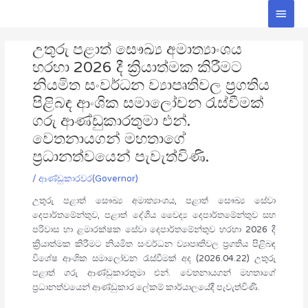
Skip
Main
to
Men
Post
content
උතුරු පළාත් සෞඛ්‍ය අමාත්‍යාංශය
navigation
හරහා 2026 දී ක්‍රියාත්මක කිරීමට
නියමිත සංවර්ධන ව්‍යාපෘතිවල ප්‍රගතිය
පිළිබඳ ආංශික සමාලෝචන රැස්වීමක්
ගරු ආණ්ඩුකාරතුමා එන්.
වෙතනායගන් මහතාගේ
ප්‍රධානත්වයෙන් පැවැත්විණි.
/
ආණ්ඩුකාරවර(Governor)
උතුරු පළාත් සෞඛ්‍ය අමාත්‍යාංශය, පළාත් සෞඛ්‍ය සේවා
දෙපාර්තමේන්තුව, පළාත් දේශීය වෛද්‍ය දෙපාර්තමේන්තුව සහ
පරිවාස හා ළමාරක්ෂක සේවා දෙපාර්තමේන්තුව හරහා 2026 දී
ක්‍රියාත්මක කිරීමට නියමිත සංවර්ධන ව්‍යාපෘතිවල ප්‍රගතිය පිළිබඳ
විශේෂ ආංශික සමාලෝචන රැස්වීමක් අද (2026.04.22) උතුරු
පළාත් ගරු ආණ්ඩුකාරතුමා එන්. වෙතනායගන් මහතාගේ
ප්‍රධානත්වයෙන් ආණ්ඩුකාර ලේකම් කාර්යාලයේදී පැවැත්විණි.