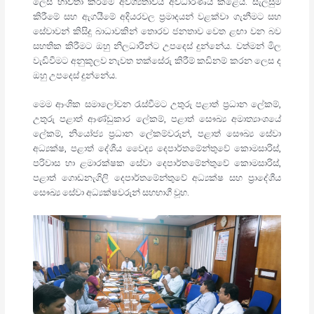
ලෙස භාවිතා කිරීමේ අවශ්‍යතාවය අවධාරණය කළේය. සැලසුම්
කිරීමේ සහ ඇගයීමේ අදියරවල ප්‍රමාදයන් වළක්වා ගැනීමට සහ
සේවාවන් කිසිදු බාධාවකින් තොරව ජනතාව වෙත ළඟා වන බව
සහතික කිරීමට ඔහු නිලධාරීන්ට උපදෙස් දුන්නේය. වත්මන් මිල
වැඩිවීමට අනුකූලව නැවත තක්සේරු කිරීම් කඩිනම් කරන ලෙස ද
ඔහු උපදෙස් දුන්නේය.
මෙම ආංශික සමාලෝචන රැස්වීමට උතුරු පළාත් ප්‍රධාන ලේකම්,
උතුරු පළාත් ආණ්ඩුකාර ලේකම්, පළාත් සෞඛ්‍ය අමාත්‍යාංශයේ
ලේකම්, නියෝජ්‍ය ප්‍රධාන ලේකම්වරුන්, පළාත් සෞඛ්‍ය සේවා
අධ්‍යක්ෂ, පළාත් දේශීය වෛද්‍ය දෙපාර්තමේන්තුවේ කොමසාරිස්,
පරිවාස හා ළමාරක්ෂක සේවා දෙපාර්තමේන්තුවේ කොමසාරිස්,
පළාත් ගොඩනැගිලි දෙපාර්තමේන්තුවේ අධ්‍යක්ෂ සහ ප්‍රාදේශීය
සෞඛ්‍ය සේවා අධ්‍යක්ෂවරුන් සහභාගී වූහ.