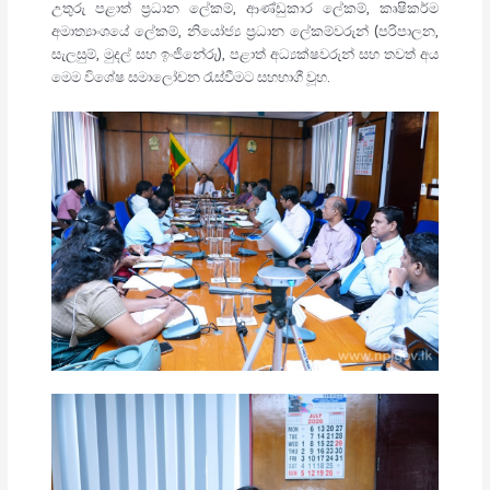
උතුරු පළාත් ප්‍රධාන ලේකම්, ආණ්ඩුකාර ලේකම්, කෘෂිකර්ම
අමාත්‍යාංශයේ ලේකම්, නියෝජ්‍ය ප්‍රධාන ලේකම්වරුන් (පරිපාලන,
සැලසුම්, මුදල් සහ ඉංජිනේරු), පළාත් අධ්‍යක්ෂවරුන් සහ තවත් අය
මෙම විශේෂ සමාලෝචන රැස්වීමට සහභාගී වූහ.