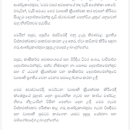
ආණ්ඩුකාරතුමා, ‘මෙම වසර අවසානයේ තද වැසි අපේක්ෂා කෙරේ.
එබැවින්, වැසි සමයට පෙර ව්‍යාපෘති ක්‍රියාත්මක කර අවසන් කිරීමට
සියලුම දෙපාර්තමේන්තු දැඩි ස්ථාවරයක් පෙන්විය යුතුය’ යනුවෙන්
ඔහු නිශ්චිතවම පැවසීය.
මෙයින් පසුව, පසුගිය රැස්වීමේදී ගනු ලැබූ තීරණවල ප්‍රගතිය
විස්තරාත්මකව සාකච්ඡා කරන ලද අතර, ඒවා කඩිනම් කිරීම සඳහා
ගරු ආණ්ඩුකාරතුමා සුදුසු උපදෙස් ලබා දුන්නේය.
පසුව, කෘෂිකර්ම අමාත්‍යාංශයේ සහ මිරිදිය ධීවර අංශය, වාරිමාර්ග
දෙපාර්තමේන්තුව, සත්ව නිෂ්පාදන හා සෞඛ්‍ය දෙපාර්තමේන්තුව
සහ ඒ යටතේ ක්‍රියාත්මක වන කෘෂිකර්ම දෙපාර්තමේන්තුවේ
ව්‍යාපෘති ප්‍රගතිය වෙන වෙනම සමාලෝචනය කරන ලදී.
මෙම අවස්ථාවේදී, සංවර්ධන ව්‍යාපෘති ක්‍රියාත්මක කිරීමේදී
ක්ෂේත්‍රයේ මුහුණ දෙන ප්‍රායෝගික ගැටළු සහ කාර්ය මණ්ඩල
හිඟය නිලධාරීන් විසින් පෙන්වා දෙන ලදී. මෙම ගැටළු
විස්තරාත්මකව පරීක්ෂා කළ ගරු ආණ්ඩුකාරතුමා, ගැටළු විසඳීමට
සහ ව්‍යාපෘති සුමටව කරගෙන යාමට සුදුසු යෝජනා සහ
මාර්ගෝපදේශ ලබා දුන්නේය.