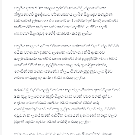
පසුගිය දශක 50ක කාලය පුරාවට ඉරණමඩු ජලාශයට සහ
කිළිනොච්චි ප‍්‍රදේශයට වර්ෂාපතනය ලැබීම පිළිබඳව සම්පූර්ණ
වාර්තාවක් ලබාගෙන එය පදනම් කර ගනිමින් ඉදිරියේදී ගොවීන්ට
කෘෂිකාර්මික කටයුතු සාර්ථකව කර ගැනීමට ඇතිවිය හැකි
බාධාවන් පිළිබඳවද මෙහිදී සාකච්ඡා කරනු ලැබීය.
පසුගිය කාලයේ අධික වර්ෂාපතනය හේතුවෙන් වැවේ ජල මට්ටම
අධික වශයෙන් දක්නට ලැබෙන බැවින් එය නිසි ආකාරව
කළමණාකරනය කිරීම සඳහා තමන්ට නිසි පුහුණුවීම් අවශ්‍ය බවට
ගොවීන් විසින් කළ ඉල්ලීම අගය කළ ගරු ආණ්ඩුකාරතුමා,
ගොවීන්ටත් මේහා සම්බන්ධ නිලධාරීන්ටත් පුහුණුව ලබා දීමට
අවශ්‍ය කටයුතු සිදු කරන බවට පවසනු ලැබීය.
ඉරණමඩු වැවට පළමු වසර පහ තුළ ජලය පිරෙන අතර මීළග වසර
2ක තුළ ජලමට්ටම අඩුවී මීළඟ වසර පටන් වසර පහක් දක්වා
නැවත යථාතත්වයට පත්වන බවට ගොවීන් විසින් ගරු
ආණ්ඩුකාරතුමා හට පවසනු ලැබූහ. එමෙන්ම වැවේ ජල මට්ටම
අඩුවන කාලයේ තමන් ආර්ථික වශයෙන් ද බොහෝ කරදර වලට
මුහුණ පෑමට සිදුවන බවත් මෙහිදී පවසනු ලැබූහ.
තවද ජලාශයේ ජල මට්ටම අඩුවන කාලයේදී ගොවීන්ට මුහුණ