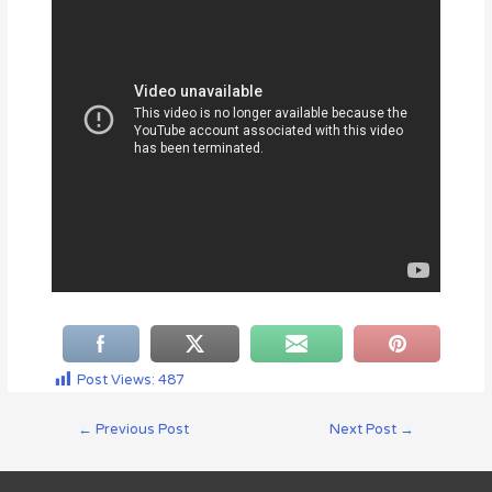
Post Views:
487
←
Previous Post
Next Post
→