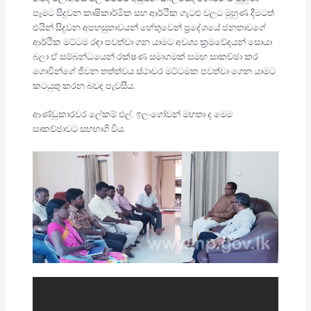
පෑමට සිදුවන කෘෂිකාර්මික සහ ආර්ථික ගැටළු වලට මුහුණ දීමටත්
එයින් සිදුවන අපහසුතාවයන් හේතුවෙන් ප‍්‍රදේශයේ ජනතාවගේ
ආර්ථික මට්ටම රඳා පවත්වා ගන යාමට අවශ්‍ය ක‍්‍රමවේදයන් සොයා
බලා ඒ සම්බන්ධයෙන් රක්ෂණ සමාගමක් සමඟ සාකච්ඡා කර
ගොවීන්ගේ ජීවන තත්ත්වය ස්ථාවර මට්ටමක පවත්වා ගෙන යාමට
කටයුතු කරන බවද පැවසීය.
ආණ්ඩුකාරවර ලේකම් එල්. ඉලංගෝවන් මහතා ද මෙම
සාකච්ඡාවට සහභාගි විය.