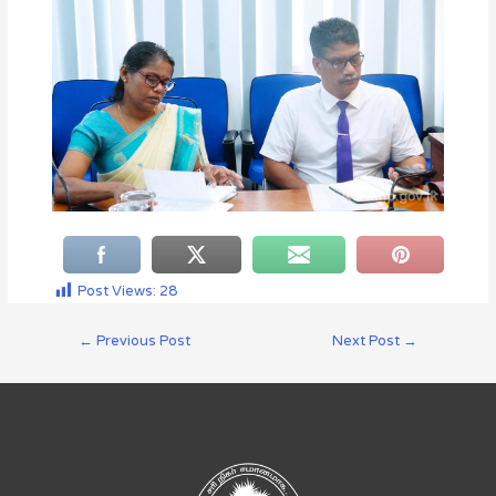
Post Views:
28
←
Previous Post
Next Post
→