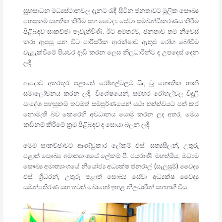
සුභසාධන මධ්‍යස්ථානවල දැනට රැඳී සිටින ජනතාවට මූලික සෞඛ්‍ය
පහසුකම් සහතික කිරීම සහ වෛද්‍ය සේවා සම්බන්ධීකරණය කිරීම
පිළිබඳව සාකච්ඡා පැවැත්විණි. ඊට අමතරව, ජනතාව තම නිවෙස්
කරා ආපසු යන විට පාරිසරික ආරක්ෂාව ඇතුළු රෝග බෝවීම
වැළැක්වීමේ පියවර දැඩි කරන ලෙස නිලධාරීන්ට ද උපදෙස් දෙන
ලදී.
ආපදාව අතරතුර පළාතේ රෝහල්වලට සිදු වූ භෞතික හානි
සමාලෝචනය කරන ලදී. විශේෂයෙන්, සමහර රෝහල්වල විදුලි
සංදේශ පහසුකම් තවමත් සම්පූර්ණයෙන් යථා තත්ත්වයට පත් කර
නොමැති බව කෙරෙහි අවධානය යොමු කරන ලද අතර, මෙය
කඩිනම් කිරීමේ ක්‍රම පිළිබඳව ද සොයා බලන ලදී.
මෙම සාකච්ඡාවට ආණ්ඩුකාර ලේකම් එස්. සත්‍යසීලන්, උතුරු
පළාත් සෞඛ්‍ය අමාත්‍යාංශයේ ලේකම් පී. ජයරාණි මහත්මිය, මධ්‍යම
සෞඛ්‍ය අමාත්‍යාංශයේ නියෝජ්‍ය අධ්‍යක්ෂ ජනරාල් (සැලසුම්) වෛද්‍ය
එස්. ශ්‍රීධරන්, උතුරු පළාත් සෞඛ්‍ය සේවා අධ්‍යක්ෂ වෛද්‍ය
සමන්පතිරණ සහ තවත් බොහෝ ඉහළ නිලධාරීන් සහභාගී විය.