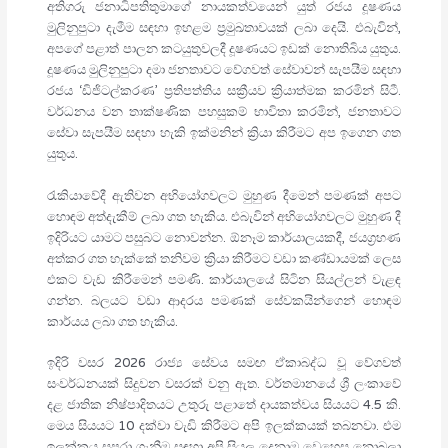
අතිගරු ජනාධිපතිතුමාගේ නායකත්වයෙන් යුත් රජය දූෂණය
මුලිනුපුටා දැමීම සඳහා ඉහළම ප්‍රමුඛතාවයක් ලබා දෙයි. එබැවින්,
අපගේ පළාත් පාලන කටයුතුවලදී දූෂණයට ඉඩක් නොතිබිය යුතුය.
දූෂණය මුලිනුපුටා දමා ජනතාවට වේගවත් සේවාවන් සැපයීම සඳහා
රජය ‘ඩිජිටල්කරණ’ ප්‍රතිපත්තිය සක්‍රීයව ක්‍රියාත්මක කරමින් සිටී.
වර්ධනය වන තාක්ෂණික පහසුකම් භාවිතා කරමින්, ජනතාවට
සේවා සැපයීම සඳහා හැකි ඉක්මනින් ක්‍රියා කිරීමට අප ඉගෙන ගත
යුතුය.
රැකියාවේදී ඇතිවන අභියෝගවලට මුහුණ දීමෙන් පමණක් අපට
හොඳම අත්දැකීම් ලබා ගත හැකිය. එබැවින් අභියෝගවලට මුහුණ දී
ඉදිරියට යාමට පසුබට නොවන්න. ඕනෑම කාර්යාලයකදී, ජයග්‍රහණ
අත්කර ගත හැක්කේ තනිවම ක්‍රියා කිරීමට වඩා කණ්ඩායමක් ලෙස
එකට වැඩ කිරීමෙන් පමණි. කාර්යාලයේ සිටින සියල්ලන් වැළඳ
ගන්න. බලයට වඩා ආදරය පමණක් සේවකයින්ගෙන් හොඳම
කාර්යය ලබා ගත හැකිය.
ඉදිරි වසර 2026 රාජ්‍ය සේවය සමඟ ඒකාබද්ධ වූ වේගවත්
සංවර්ධනයක් සිදුවන වසරක් වනු ඇත. වර්තමානයේ ශ්‍රී ලංකාවේ
දළ ජාතික නිෂ්පාදිතයට උතුරු පළාතේ දායකත්වය සියයට 4.5 කි.
මෙය සියයට 10 දක්වා වැඩි කිරීමට අපි ඉලක්කයක් තබනවා. එම
ඉලක්කය සපුරා ගැනීම සඳහා අපි සියලු දෙනාම වෙහෙස නොබලා