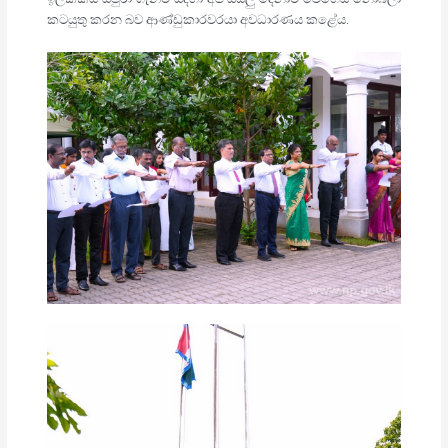
කටයුතු කරන බව ආණ්ඩුකාරවරයා අවධාරණය කළේය.