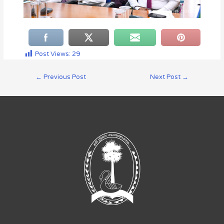
Post Views:
29
←
Previous Post
Next Post
→