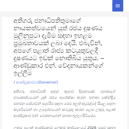
Skip
Main
to
Men
Post
content
අතිගරු ජනාධිපතිතුමාගේ
navigation
නායකත්වයෙන් යුත් රජය දූෂණය
මුලිනුපුටා දැමීම සඳහා ඉහළම
ප්‍රමුඛතාවයක් ලබා දෙයි. එබැවින්,
අපගේ පළාත් රාජ්‍ය කටයුතුවලදී
දූෂණයට ඉඩක් නොතිබිය යුතුය. –
ආණ්ඩුකාර එන්. වේදනායකන්ගේ
ඉල්ලීම
/
ආණ්ඩුකාරවර(Governor)
අතිගරු ජනාධිපති අනුර කුමාර දිසානායක මහතාගේ
නායකත්වයෙන් යුත් රජය අපේක්ෂා කරන ජනතා කේන්ද්‍රීය
මහජන සේවාවන් සැපයීම සඳහා මෙම අලුත් අවුරුද්දේ සියලු දෙනා
කැපවීමෙන් හා උද්‍යෝගයෙන් කටයුතු කරන ලෙස උතුරු පළාත්
ආණ්ඩුකාර එන්. වෙතනායගන් මහතා ඉල්ලා සිටියේය.
උතුරු පළාත් ආණ්ඩුකාර ලේකම් කාර්යාලයේ 2026 වසර සඳහා