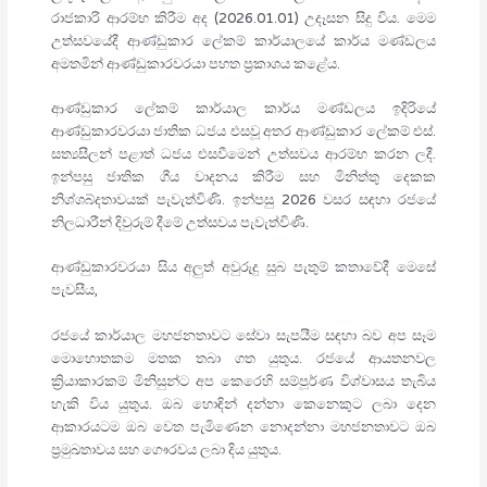
රාජකාරි ආරම්භ කිරීම අද (2026.01.01) උදෑසන සිදු විය. මෙම
උත්සවයේදී ආණ්ඩුකාර ලේකම් කාර්යාලයේ කාර්ය මණ්ඩලය
අමතමින් ආණ්ඩුකාරවරයා පහත ප්‍රකාශය කළේය.
ආණ්ඩුකාර ලේකම් කාර්යාල කාර්ය මණ්ඩලය ඉදිරියේ
ආණ්ඩුකාරවරයා ජාතික ධජය එසවූ අතර ආණ්ඩුකාර ලේකම් එස්.
සත්‍යසීලන් පළාත් ධජය එසවීමෙන් උත්සවය ආරම්භ කරන ලදී.
ඉන්පසු ජාතික ගීය වාදනය කිරීම සහ මිනිත්තු දෙකක
නිශ්ශබ්දතාවයක් පැවැත්විණි. ඉන්පසු 2026 වසර සඳහා රජයේ
නිලධාරීන් දිවුරුම් දීමේ උත්සවය පැවැත්විණි.
ආණ්ඩුකාරවරයා සිය අලුත් අවුරුදු සුබ පැතුම් කතාවේදී මෙසේ
පැවසීය,
රජයේ කාර්යාල මහජනතාවට සේවා සැපයීම සඳහා බව අප සෑම
මොහොතකම මතක තබා ගත යුතුය. රජයේ ආයතනවල
ක්‍රියාකාරකම් මිනිසුන්ට අප කෙරෙහි සම්පූර්ණ විශ්වාසය තැබිය
හැකි විය යුතුය. ඔබ හොඳින් දන්නා කෙනෙකුට ලබා දෙන
ආකාරයටම ඔබ වෙත පැමිණෙන නොදන්නා මහජනතාවට ඔබ
ප්‍රමුඛතාවය සහ ගෞරවය ලබා දිය යුතුය.